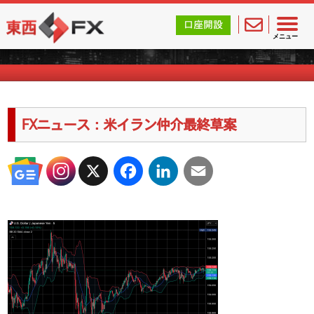
東西FX｜海外FX会社（ブローカー）の無料口座開設サポ
口座開設
海外FXのキャンペーン情報
メニュー
FXニュース：米イラン仲介最終草案
X
Facebook
LinkedIn
Email