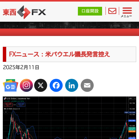
東西FX｜海外FX会社（ブローカー）の無料口座開設サポ
口座開設
FXニュース一覧
メニュー
FXニュース：米パウエル議長発言控え
2025年2月11日
X
Facebook
LinkedIn
Email