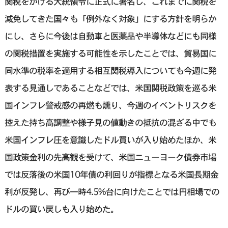
関税をかける大統領令に正式に署名し、これまでに関税を
減免してきた国々も「例外なく対象」にする方針を明らか
にし、さらに今後は自動車と医薬品や半導体などにも同様
の関税措置を実施する可能性を示したことでは、貿易国に
同水準の税率を適用する相互関税導入についても今週に発
表する見通しであることなどでは、米国関税政策を巡る米
国インフレ警戒感の再燃も燻り、今週のイベントリスクを
控えた持ち高調整や様子見の値動きの抵抗の混ざる中でも
米国インフレ圧を意識したドル買いが入り始めたほか、米
国政策金利の先高観を受けて、米国ニューヨーク債券市場
では反落後の米国10年債の利回りが指標となる米国長期金
利が反発し、再び一時4.5%台に向けたことでは円相場での
ドルの買い戻しも入り始めた。