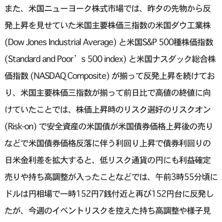
また、米国ニューヨーク株式市場では、昨夕の先物から反
発上昇を見せていた米国主要株価三指数の米国ダウ工業株
(Dow Jones Industrial Average) と米国S&P 500種株価指数
(Standard and Poor’s 500 index) と米国ナスダック総合株
価指数 (NASDAQ Composite) が揃って反発上昇を続けてお
り、米国主要株価三指数が揃って前日比で高値の終値に向
けていたことでは、株価上昇時のリスク選好のリスクオン
(Risk-on) で安全資産の米国債が米国債券価格上昇後の売り
などで米国債券価格反落に伴う利回り上昇で債券利回りの
日米金利差を拡大すると、低リスク通貨の円にも利益確定
売りや持ち高調整が入ったことなどでは、午前3時55分頃に
ドルは円相場で一時152円7銭付近と再び152円台に反発し
たが、今週のイベントリスクを控えた持ち高調整や様子見