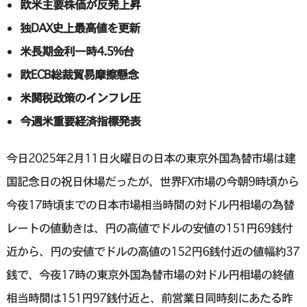
欧米主要株価が反発上昇
独DAX史上最高値を更新
米長期金利一時4.5%台
欧ECB総裁貿易摩擦懸念
米関税政策のインフレ圧
今週米重要経済指標発表
今日2025年2月11日火曜日の日本の東京外国為替市場は建
国記念日の祝日休場だったが、世界FX市場の今朝9時頃から
今夜17時頃までの日本市場相当時間の対ドル円相場の為替
レートの値動きは、円の高値でドルの安値の151円69銭付
近から、円の安値でドルの高値の152円6銭付近の値幅約37
銭で、今夜17時の東京外国為替市場の対ドル円相場の終値
相当時間は151円97銭付近と、前営業日同時刻にあたる昨