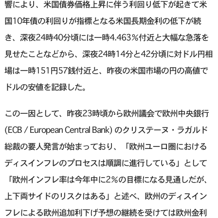
響により、米国債券価格上昇に伴う利回り低下が起きて米
国10年債の利回りが指標となる米国長期金利の低下が続
き、深夜24時40分頃には一時4.463％付近と大幅な急落を
見せたことなどから、深夜24時14分と42分頃に対ドル円相
場は一時151円57銭付近と、昨夜の米国市場の円の高値で
ドルの安値を記録した。
この一因として、昨夜23時頃から欧州議会で欧州中央銀行
(ECB / European Central Bank) のクリステーヌ・ラガルド
総裁の要人発言が始まっており、「欧州ユーロ圏における
ディスインフレのプロセスは順調に進行している」として
「欧州インフレ率は今年中に2％の目標になる見通しだが、
上下両サイドのリスクはある」と述べ、欧州のディスイン
フレによる欧州追加利下げ予想の継続を受けては欧州金利