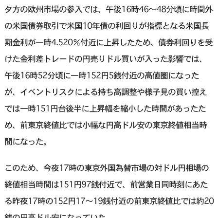
夕方の欧州市場の参入では、午後16時46〜48分頃に時間外
の米国債券取引で米国10年債の利回りが指標となる米国長
期金利が一時4.520％付近に上昇したため、債券利回りを受
けた金利差トレードの円売りドル買いが入った影響では、
午後16時52分頃に一時152円5銭付近の高値圏になった
が、イベントリスクによる持ち高調整や様子見の買い控え
では一時151円台後半に上昇幅を縮小した時間があったた
め、前東京終値比では小幅な円高ドル安の東京終値相当時
間になった。
このため、今夜17時の東京外国為替市場の対ドル円相場の
終値相当時間は151円97銭付近で、前営業日同時刻にあた
る昨夜17時の152円17〜19銭付近の前東京終値比では約20
銭の円高ドル安になっていた。