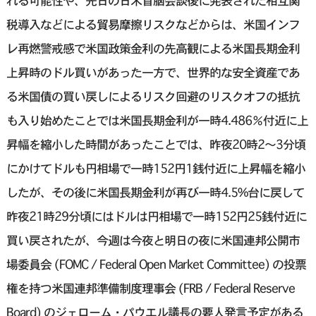
れる可能性や、先日の日米首脳会談後に発表された相互関
税導入などによる貿易摩擦リスクなどからは、米国インフ
レ再燃警戒感で米国政策金利の先高観による米国長期金利
上昇時のドル買いがあった一方で、世界的な安全資産であ
る米国債の買い戻しによるリスク回避のリスクオフの抵抗
も入り始めたことでは米国長期金利が一時4.486％付近に上
昇幅を縮小した時間があったことでは、昨夜20時2〜3分頃
にかけてドルも円相場で一時152円1銭付近に上昇幅を縮小
したが、その後に米国長期金利が再び一時4.5%台に戻して
昨夜21時29分頃にはドルは円相場で一時152円25銭付近に
買い戻されたが、今週は今夜と明日の夜に米国連邦公開市
場委員会 (FOMC / Federal Open Market Committee) の投票
権を持つ米国連邦準備制度理事会 (FRB / Federal Reserve
Board) のジェローム・パウエル議長の要人発言予定がある