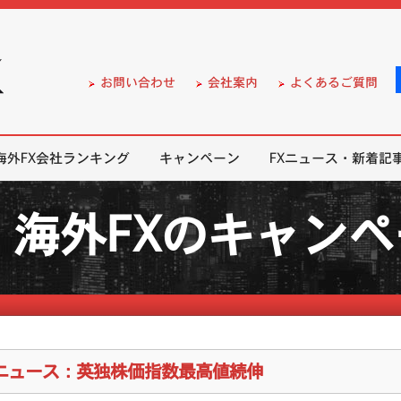
）の無料口座開設サポート
お問い合わせ
会社案内
よくあるご質問
海外FX会社ランキング
キャンペーン
FXニュース・新着記
海外FXのキャン
Xニュース：英独株価指数最高値続伸