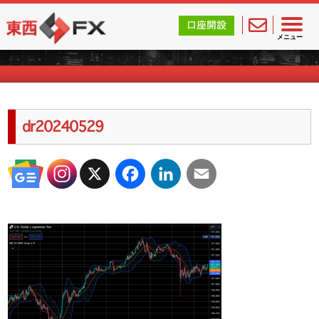
東西FX｜海外FX会社（ブローカー）の無料口座開設サポ
口座開設
海外FXのキャンペーン情報
メニュー
dr20240529
X
Facebook
LinkedIn
Email