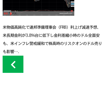
米物価高鈍化で連邦準備理事会（FRB）利上げ減速予想、
米長期金利が3.8%台に低下し金利差縮小時のドル全面安
も、米インフレ警戒緩和で株高時のリスクオンのドル売り
も影響….