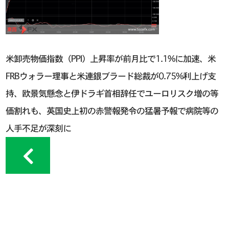
米卸売物価指数（PPI）上昇率が前月比で1.1%に加速、米
FRBウォラー理事と米連銀ブラード総裁が0.75%利上げ支
持、欧景気懸念と伊ドラギ首相辞任でユーロリスク増の等
価割れも、英国史上初の赤警報発令の猛暑予報で病院等の
人手不足が深刻に