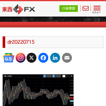
東西FX｜海外FX会社（ブローカー）の無料口座開設サポ
口座開設
海外FXのキャンペーン情報
メニュー
dr20220715
X
Facebook
LinkedIn
Email