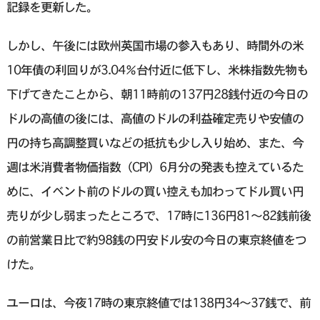
記録を更新した。
しかし、午後には欧州英国市場の参入もあり、時間外の米
10年債の利回りが3.04％台付近に低下し、米株指数先物も
下げてきたことから、朝11時前の137円28銭付近の今日の
ドルの高値の後には、高値のドルの利益確定売りや安値の
円の持ち高調整買いなどの抵抗も少し入り始め、また、今
週は米消費者物価指数（CPI）6月分の発表も控えているた
めに、イベント前のドルの買い控えも加わってドル買い円
売りが少し弱まったところで、17時に136円81〜82銭前後
の前営業日比で約98銭の円安ドル安の今日の東京終値をつ
けた。
ユーロは、今夜17時の東京終値では138円34～37銭で、前