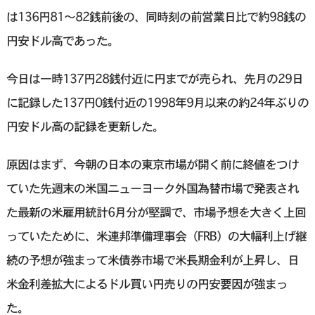
は136円81〜82銭前後の、同時刻の前営業日比で約98銭の
円安ドル高であった。
今日は一時137円28銭付近に円までが売られ、先月の29日
に記録した137円0銭付近の1998年9月以来の約24年ぶりの
円安ドル高の記録を更新した。
原因はまず、今朝の日本の東京市場が開く前に終値をつけ
ていた先週末の米国ニューヨーク外国為替市場で発表され
た最新の米雇用統計6月分が堅調で、市場予想を大きく上回
っていたために、米連邦準備理事会（FRB）の大幅利上げ継
続の予想が強まって米債券市場で米長期金利が上昇し、日
米金利差拡大によるドル買い円売りの円安要因が強まっ
た。