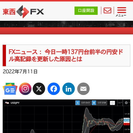
東西FX｜海外FX会社（ブローカー）の無料口座開設サポ
口座開設
FXニュース一覧
メニュー
FXニュース： 今日一時137円台前半の円安ド
ル高記録を更新した原因とは
2022年7月11日
X
Facebook
LinkedIn
Email