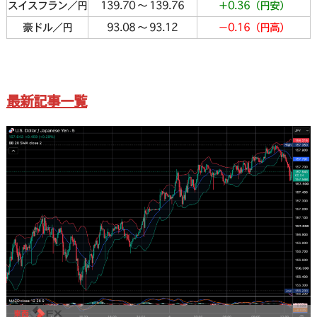
スイスフラン／円
139.70 〜 139.76
＋0.36（円安）
豪ドル／円
93.08 〜 93.12
－0.16（円高）
最新記事一覧