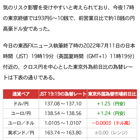
気のリスク影響を受けやすいと考えられており、今夜17時
の東京終値では93円6〜10銭で、前営業日比で約18銭の円
高豪ドル安であった。
今日の東西FXニュース執筆終了時の2022年7月11日の日本
時間（JST）19時19分（英国夏時間（GMT+1）11時19分）
付近の、クロス円を中心とした東京外為前日比の為替レー
トは下表の通りである。
通貨ペア
JST 19:19の為替レート
東京外国為替市場前日比
ドル/円
137.08 〜 137.10
＋1.25（円安）
ユーロ/円
138.54 〜 138.56
＋1.24（円安）
ユーロ／ドル
1.0105 〜 1.0107
－0.0003（ドル高）
英ポンド／円
163.74 〜 163.80
±0.00（レンジ）