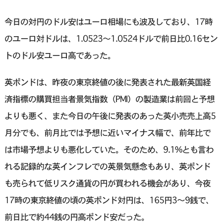
今日の対円のドル安はユーロ相場にも波及しており、17時
のユーロ対ドルは、1.0523～1.0524ドルで前日比0.16セン
トのドル安ユーロ高であった。
英ポンドは、昨夜の東京終値の後に発表された最新英国経
済指標の購買担当者景気指数（PMI）の製造業は前回と予想
よりも悪く、また今日の午後に発表のあった英小売売上高5
月分でも、前月比では予想に近いマイナス幅で、前年比で
は市場予想よりも悪化していた。そのため、9.1%とも言わ
れる記録的な英インフレでの英景気懸念もあり、英ポンド
も売られて低リスク通貨の円が買われる機会があり、今夜
17時の東京終値の頃の英ポンド対円は、165円3〜9銭で、
前日比で約44銭の円高ポンド安だった。