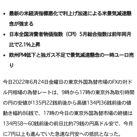
最新の米経済指標悪化で利上げ加速による米景気減速懸
念が強まる
日本全国消費者物価指数（CPI）5月総合指数は前年同月
比で2.1%上昇
欧州PMI低下と独ガス不足で景気減速懸念の一時ユーロ売
り
今日2022年6月24日金曜日の東京外国為替市場のFXの対ド
ル円相場の為替レートは、9時から17時の東京外為取引時間
の円の安値が135円22銭前後から高値134円36銭前後の値
動き幅約86銭で、17時の今日の東京外国為替市場の終値は
134円58〜60銭前後の前日比約79銭の円高ドル安で、今月
に7円以上も進んでいた急速な円安への抵抗となった。