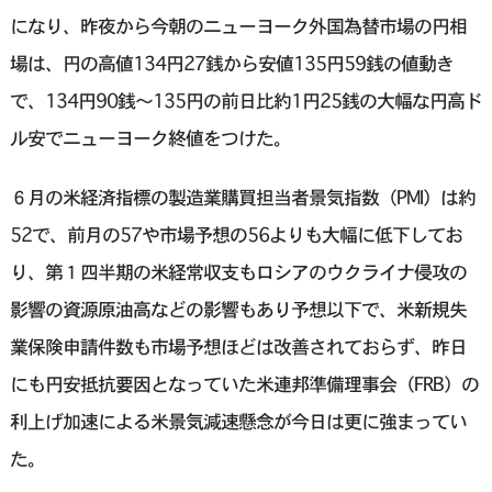
になり、昨夜から今朝のニューヨーク外国為替市場の円相
場は、円の高値134円27銭から安値135円59銭の値動き
で、134円90銭～135円の前日比約1円25銭の大幅な円高ド
ル安でニューヨーク終値をつけた。
６月の米経済指標の製造業購買担当者景気指数（PMI）は約
52で、前月の57や市場予想の56よりも大幅に低下してお
り、第１四半期の米経常収支もロシアのウクライナ侵攻の
影響の資源原油高などの影響もあり予想以下で、米新規失
業保険申請件数も市場予想ほどは改善されておらず、昨日
にも円安抵抗要因となっていた米連邦準備理事会（FRB）の
利上げ加速による米景気減速懸念が今日は更に強まってい
た。