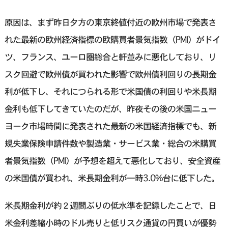
原因は、まず昨日夕方の東京終値付近の欧州市場で発表さ
れた最新の欧州経済指標の欧購買者景気指数（PMI）がドイ
ツ、フランス、ユーロ圏総合と軒並みに悪化しており、リ
スク回避で欧州債が買われた影響で欧州債利回りの長期金
利が低下し、それにつられる形で米国債の利回りや米長期
金利も低下してきていたのだが、昨夜その後の米国ニュー
ヨーク市場時間に発表された最新の米国経済指標でも、新
規失業保険申請件数や製造業・サービス業・総合の米購買
者景気指数（PMI）が予想を超えて悪化しており、安全資産
の米国債が買われ、米長期金利が一時3.0%台に低下した。
米長期金利が約２週間ぶりの低水準を記録したことで、日
米金利差縮小時のドル売りと低リスク通貨の円買いが優勢