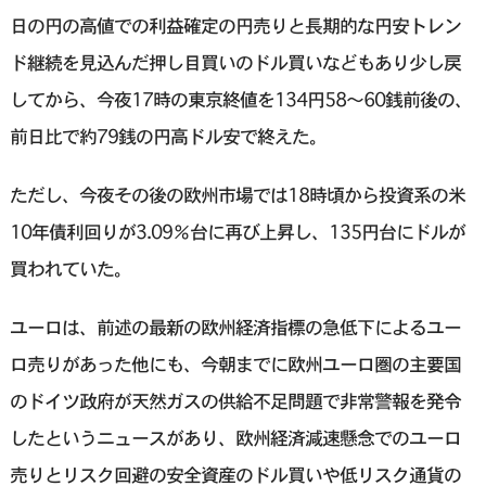
日の円の高値での利益確定の円売りと長期的な円安トレン
ド継続を見込んだ押し目買いのドル買いなどもあり少し戻
してから、今夜17時の東京終値を134円58〜60銭前後の、
前日比で約79銭の円高ドル安で終えた。
ただし、今夜その後の欧州市場では18時頃から投資系の米
10年債利回りが3.09％台に再び上昇し、135円台にドルが
買われていた。
ユーロは、前述の最新の欧州経済指標の急低下によるユー
ロ売りがあった他にも、今朝までに欧州ユーロ圏の主要国
のドイツ政府が天然ガスの供給不足問題で非常警報を発令
したというニュースがあり、欧州経済減速懸念でのユーロ
売りとリスク回避の安全資産のドル買いや低リスク通貨の