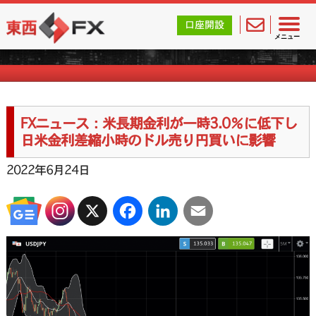
東西FX｜海外FX会社（ブローカー）の無料口座開設サポ
口座開設
FXニュース一覧
メニュー
FXニュース：米長期金利が一時3.0％に低下し
日米金利差縮小時のドル売り円買いに影響
2022年6月24日
X
Facebook
LinkedIn
Email