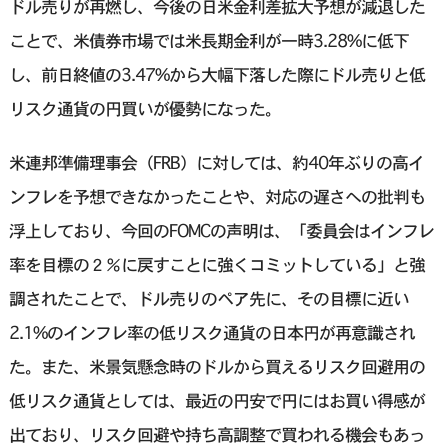
ドル売りが再燃し、今後の日米金利差拡大予想が減退した
ことで、米債券市場では米長期金利が一時3.28%に低下
し、前日終値の3.47%から大幅下落した際にドル売りと低
リスク通貨の円買いが優勢になった。
米連邦準備理事会（FRB）に対しては、約40年ぶりの高イ
ンフレを予想できなかったことや、対応の遅さへの批判も
浮上しており、今回のFOMCの声明は、「委員会はインフレ
率を目標の２％に戻すことに強くコミットしている」と強
調されたことで、ドル売りのペア先に、その目標に近い
2.1%のインフレ率の低リスク通貨の日本円が再意識され
た。また、米景気懸念時のドルから買えるリスク回避用の
低リスク通貨としては、最近の円安で円にはお買い得感が
出ており、リスク回避や持ち高調整で買われる機会もあっ