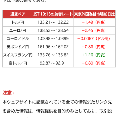
トは下表の通りである。
通貨ペア
JST 19:13の為替レート
東京外国為替市場前日比
ドル/円
133.21 〜 132.22
－1.49（円高）
ユーロ/円
138.52 〜 138.54
－2.45（円高）
ユーロ／ドル
1.0398 〜 1.0399
－0.0067（ドル高）
英ポンド／円
161.96 〜 162.02
－0.86（円高）
スイスフラン／円
135.76 〜 135.82
＋1.26（円安）
豪ドル／円
92.87 〜 92.91
－0.80（円高）
注意：
本ウェブサイトに記載されている全ての情報またリンク先
を含めた情報は、情報提供を目的のみとしており、取引投