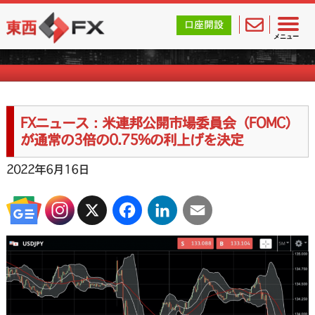
東西FX｜海外FX会社（ブローカー）の無料口座開設サポ
口座開設
FXニュース一覧
メニュー
FXニュース：米連邦公開市場委員会（FOMC）
が通常の3倍の0.75%の利上げを決定
2022年6月16日
X
Facebook
LinkedIn
Email