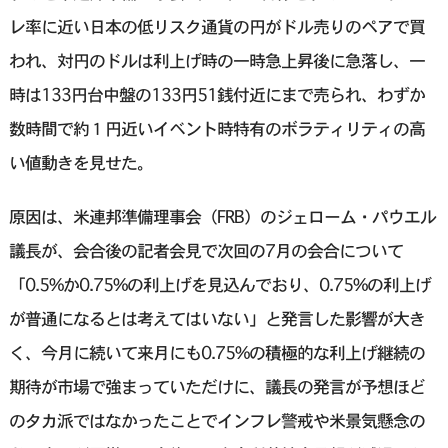
レ率に近い日本の低リスク通貨の円がドル売りのペアで買
われ、対円のドルは利上げ時の一時急上昇後に急落し、一
時は133円台中盤の133円51銭付近にまで売られ、わずか
数時間で約１円近いイベント時特有のボラティリティの高
い値動きを見せた。
原因は、米連邦準備理事会（FRB）のジェローム・パウエル
議長が、会合後の記者会見で次回の7月の会合について
「0.5%か0.75%の利上げを見込んでおり、0.75%の利上げ
が普通になるとは考えてはいない」と発言した影響が大き
く、今月に続いて来月にも0.75%の積極的な利上げ継続の
期待が市場で強まっていただけに、議長の発言が予想ほど
のタカ派ではなかったことでインフレ警戒や米景気懸念の