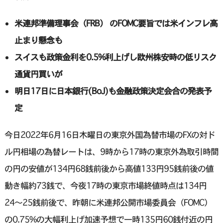
米連邦準備理事会（FRB） のFOMC要旨では米インフレ高
止まり懸念も
スイスも政策金利を0.5%利上げし欧州株安時の低リスク
通貨円買いが
明日17日に日本銀行(BoJ)も金融政策決定会合の発表予
定
今日2022年6月16日木曜日の東京外国為替市場のFXの対ド
ル円相場の為替レートは、9時から17時の東京外為取引時間
の円の安値が134円68銭前後から高値133円95銭前後の値
動き幅約73銭で、今夜17時の東京市場終値時点は134円
24〜25銭前後で、昨朝に米連邦公開市場委員会（FOMC）
の0.75%の大幅利上げ加速予想で一時135円60銭付近の円