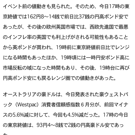
イベント前の値動きも見られた。そのため、今日17時の東
京終値では162円8〜14銭で前日比37銭の円高ポンド安で
あったが、その後の欧州英国市場では、西欧先進国で最悪
のインフレ率の英国でも利上げがされる可能性もあること
から英ポンドが買われ、19時前に東京終値前日比でレンジ
になる時間もあったほか、19時頃には一時円安ポンド高に
市場反転の域になった時間もあり、その後、19時台に再び
円高ポンド安にも戻るレンジ圏での値動きがあった。
オーストラリアの豪ドルは、今日発表された豪ウェストパ
ック（Westpac）消費者信頼感指数６月分が、前回マイナ
スの5.6%減に対して、今回も4.5%減だった。17時の今日
の東京終値は、93円4〜8銭で2銭の円高豪ドル安であっ