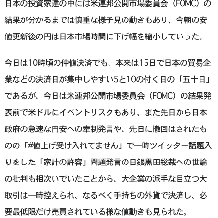
日本の投資家達の中には米連邦公開市場委員会（FOMC）の
結果が分かるまでは慎重な様子見の動きもあり、今朝の安
値更新後の円は日本市場時間に下げ幅を縮小していった。
今日は10時頃の仲値決済でも、本来は15日で日本の貿易企
業などの決済日が集中しやすい5と10の付く日の「五十日」
であるが、今日は米連邦公開市場委員会（FOMC）の結果発
表前で米ドルにイベントリスクもあり、また先日から日本
政府の急速な円安への牽制発言や、先日に撤回はされたも
のの「#値上げ受け入れてません」で一時ツイッター話題入
りをした「家計の許容」問題発言の日銀黒田総裁への世論
の批判も相次いでいたことから、大企業の派手な目立つ大
取引は一時控えられ、なるべく手持ちの外貨で決済し、必
要最低限だけ売買されている様な値動きも見られた。