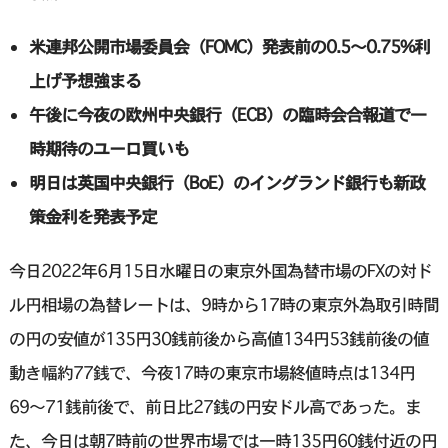
米連邦公開市場委員会（FOMC）発表前の0.5〜0.75%利
上げ予想強まる
午後に今夜の欧州中央銀行（ECB）の臨時会合報道で一
時期待のユーロ買いも
明日は英国中央銀行（BoE）のイングランド銀行も新政
策金利を発表予定
今日2022年6月15日水曜日の東京外国為替市場のFXの対ド
ル円相場の為替レートは、9時から17時の東京外為取引時間
の円の安値が135円30銭前後から高値134円53銭前後の値
動き幅約77銭で、今夜17時の東京市場終値時点は134円
69〜71銭前後で、前日比27銭の円安ドル高であった。ま
た、今日は朝7時前の世界市場では一時135円60銭付近の円