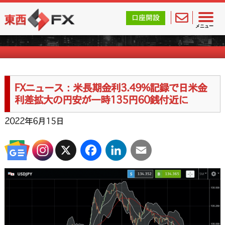
東西FX｜海外FX会社（ブローカー）の無料口座開設サポ
口座開設
FXニュース一覧
メニュー
FXニュース：米長期金利3.49%記録で日米金
利差拡大の円安が一時135円60銭付近に
2022年6月15日
X
Facebook
LinkedIn
Email