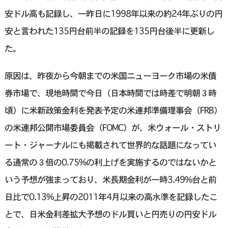
安ドル高も記録し、一昨日に1998年以来の約24年ぶりの円
安と言われた135円台前半の記録を135円台後半に更新し
た。
原因は、昨夜から今朝までの米国ニューヨーク市場の米債
券市場で、現地時間で今日（日本時間では時差で明朝３時
頃）に米新政策金利を発表予定の米連邦準備理事会（FRB）
の米連邦公開市場委員会（FOMC）が、米ウォール・ストリ
ート・ジャーナルにも掲載されて世界的な話題になってい
る通常の３倍の0.75%の利上げを実施するのではないかと
いう予想が強まっており、米長期金利が一時3.49%台と前
日比で0.13%上昇の2011年4月以来の高水準を記録したこ
とで、日米金利差拡大予想のドル買いと円売りの円安ドル