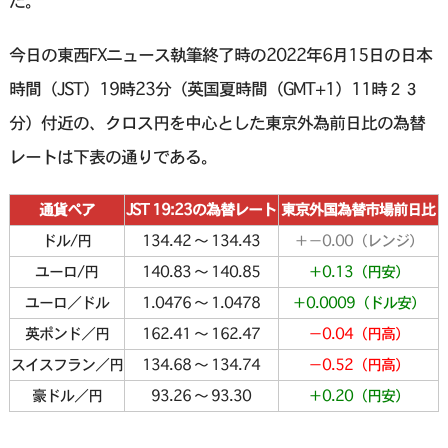
た。
今日の東西FXニュース執筆終了時の2022年6月15日の日本
時間（JST）19時23分（英国夏時間（GMT+1）11時２３
分）付近の、クロス円を中心とした東京外為前日比の為替
レートは下表の通りである。
通貨ペア
JST 19:23の為替レート
東京外国為替市場前日比
ドル/円
134.42 〜 134.43
＋－0.00（レンジ）
ユーロ/円
140.83 〜 140.85
＋0.13（円安）
ユーロ／ドル
1.0476 〜 1.0478
＋0.0009（ドル安）
英ポンド／円
162.41 〜 162.47
－0.04（円高）
スイスフラン／円
134.68 〜 134.74
－0.52（円高）
豪ドル／円
93.26 〜 93.30
＋0.20（円安）