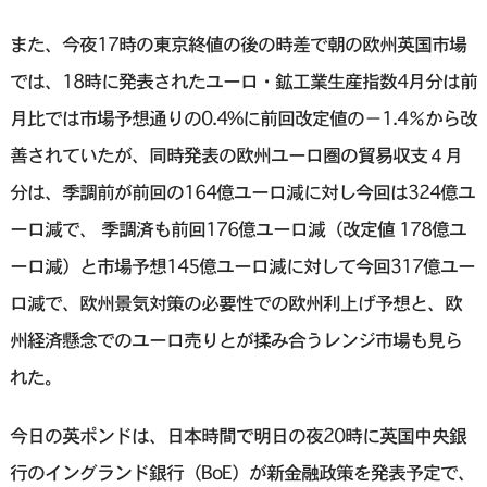
また、今夜17時の東京終値の後の時差で朝の欧州英国市場
では、18時に発表されたユーロ・鉱工業生産指数4月分は前
月比では市場予想通りの0.4%に前回改定値の−1.4％から改
善されていたが、同時発表の欧州ユーロ圏の貿易収支４月
分は、季調前が前回の164億ユーロ減に対し今回は324億ユ
ーロ減で、 季調済も前回176億ユーロ減（改定値 178億ユ
ーロ減）と市場予想145億ユーロ減に対して今回317億ユー
ロ減で、欧州景気対策の必要性での欧州利上げ予想と、欧
州経済懸念でのユーロ売りとが揉み合うレンジ市場も見ら
れた。
今日の英ポンドは、日本時間で明日の夜20時に英国中央銀
行のイングランド銀行（BoE）が新金融政策を発表予定で、