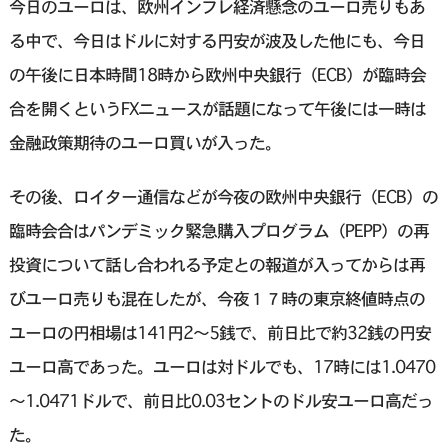
今日のユーロは、欧州インフレ経済懸念のユーロ売りもあ
る中で、今日はドルに対する円安が波及した他にも、今日
の午後に日本時間18時から欧州中央銀行（ECB）が臨時会
合を開くというFXニュースが話題になって午後には一時は
金融政策期待のユーロ買いが入った。
その後、ロイター通信などが今夜の欧州中央銀行（ECB）の
臨時会合はパンデミック緊急購入プログラム（PEPP）の再
投資について話し合われる予定との報道が入ってからは再
びユーロ売りも混在したが、今夜１７時の東京終値時点の
ユーロの円相場は141円2～5銭で、前日比で約32銭の円安
ユーロ高であった。ユーロは対ドルでも、17時には1.0470
～1.0471ドルで、前日比0.03セントのドル安ユーロ高だっ
た。