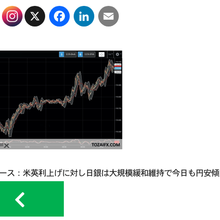
X
Facebook
LinkedIn
Email
ュース：米英利上げに対し日銀は大規模緩和維持で今日も円安傾