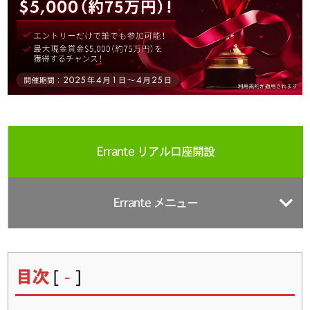
Errante リアル口座開設
Errante メニュー
目次
[
]
-