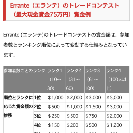
Errante（エランテ）のトレードコンテスト
（最大現金賞金75万円）賞金例
Errante (エランテ)のトレードコンテストの賞金額は、参加
者数とランキング順位によって変動する仕組みとなってい
ます。
参加者数ごとのランク
ランク1
ランク2
ランク3
ランク4
（10～
（31～
（61～
（100人以
30）
60）
100）
上）
順位とランクに
1位
＄1,000
＄2,000
＄3,000
＄5,000
応じた賞金額の
2位
＄500
＄1,000
＄1,500
＄3,000
推移
3位
＄250
＄500
＄750
＄2,000
4位
＄150
＄200
＄500
＄1,200