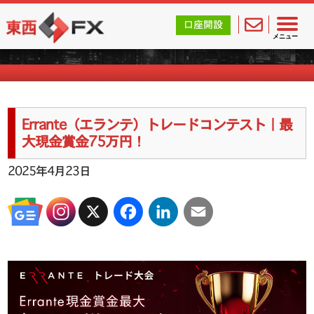
東西FX｜海外FX会社（ブローカー）の無料口座開設サポ
口座開設
海外FXのキャンペーン情報
メニュー
Errante（エランテ）トレードコンテスト｜最
大現金賞金75万円！
2025年4月23日
X
Facebook
LinkedIn
Email