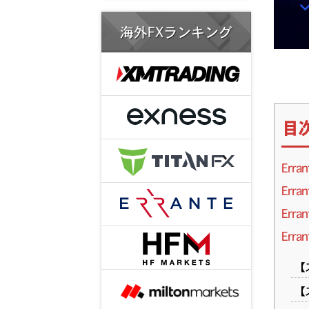
海外FXランキング
目
Err
Err
Err
Err
【
【