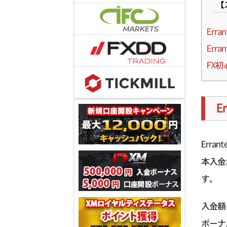
【
Err
Er
FX
E
Err
本入金
す。
入金額
ボーナ