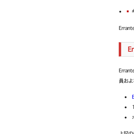
Erran
E
Err
員およ
上記の