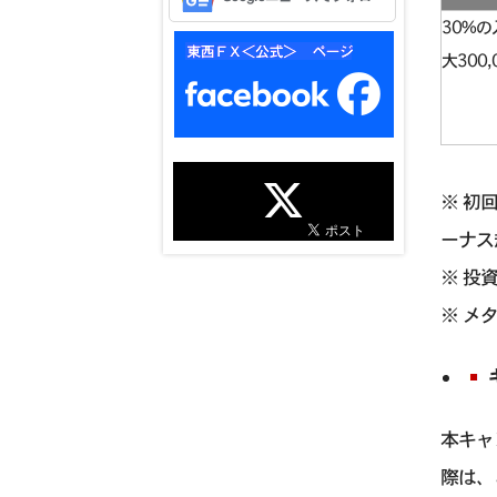
30%
大300,
※ 初
ーナス
※ 投
※ メ
本キャ
際は、