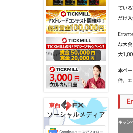
ている
だけ入
Err
な大会
大1,
本ペー
件、エ
E
ソーシャルメディア
キャン
Googleニュースでフォロー