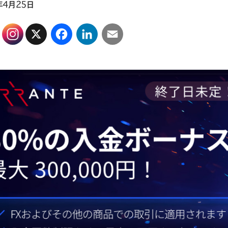
年4月25日
X
Facebook
LinkedIn
Email