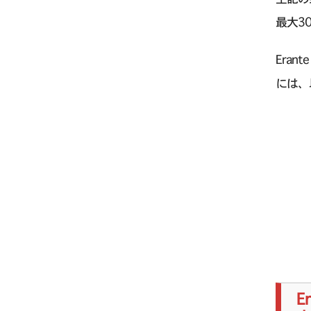
最大3
Era
には、
E