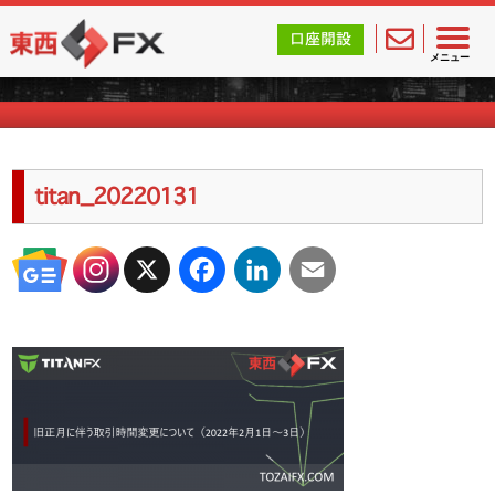
東西FX｜海外FX会社（ブローカー）の無料口座開設サポ
口座開設
海外FXのキャンペーン情報
メニュー
titan_20220131
X
Facebook
LinkedIn
Email