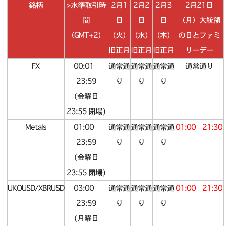
銘柄
>水準取引時
2月1
2月2
2月3
2月21日
間
日
日
日
（月）大統領
（GMT+2）
（火）
（水）
（木）
の日とファミ
旧正月
旧正月
旧正月
リーデー
FX
00:01 –
通常通
通常通
通常通
通常通り
23:59
り
り
り
(金曜日
23:55 閉場)
Metals
01:00 –
通常通
通常通
通常通
01:00 – 21:30
23:59
り
り
り
(金曜日
23:55 閉場)
UKOUSD/XBRUSD
03:00 –
通常通
通常通
通常通
01:00 – 21:30
23:59
り
り
り
(月曜日