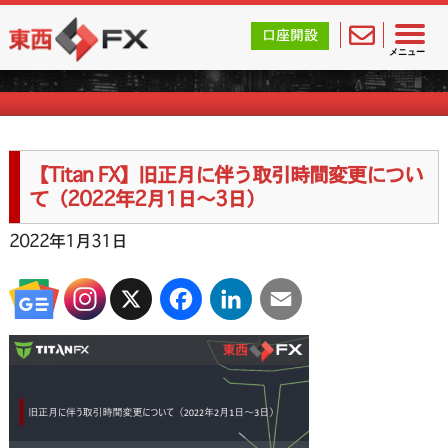
東西FX｜海外FX会社（ブローカー）の無料口座開設サポ
口座開設
海外FXのお知らせ
メニュー
【Titan FX】旧正月に伴う取引時間変更につい
て（2022年2月1日〜3日）
2022年1月31日
X
Facebook
LinkedIn
Email