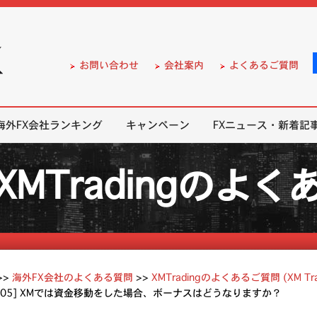
）の無料口座開設サポート
お問い合わせ
会社案内
よくあるご質問
海外FX会社ランキング
キャンペーン
FXニュース・新着記
XMTradingのよ
>>
海外FX会社のよくある質問
>>
XMTradingのよくあるご質問 (XM Tra
9.05] XMでは資金移動をした場合、ボーナスはどうなりますか？