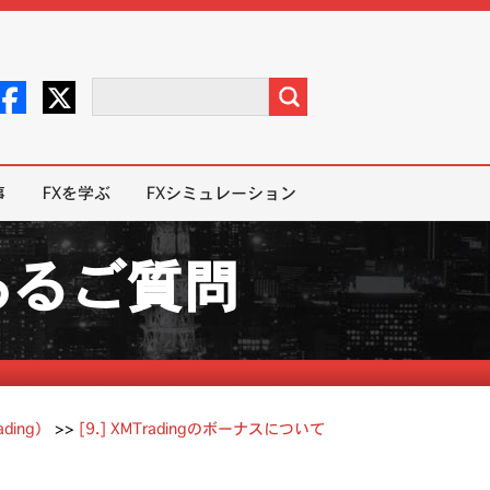
事
FXを学ぶ
FXシミュレーション
くあるご質問
ding）
>>
[9.] XMTradingのボーナスについて