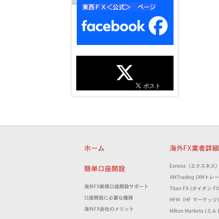
ホーム
海外FX業者詳
Exness（エクスネス
簡単口座開設
XMTrading (XM
海外FX新規口座開設サポート
Titan FX (タイタン FX
口座開設に必要な種類
HFM（HF マーケッツ
海外FX会社のメリット
Milton Markets 