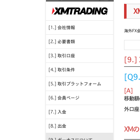
X
[1.] 会社情報
海外FX
[2.] 必要書類
[3.] 取引口座
[9.
[4.] 取引条件
[Q
[5.] 取引プラットフォーム
[A]
移動額
[6.] 会員ページ
外口座
[7.] 入金
[8.] 出金
XM