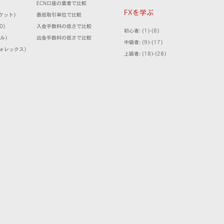
ECN口座の業者で比較
FXを学ぶ
マーケット)
最低取引単位で比較
D)
入金手数料の低さで比較
初心者: (1)-(8)
ミル)
出金手数料の低さで比較
中級者: (9)-(17)
クフォレックス)
上級者: (18)-(28)