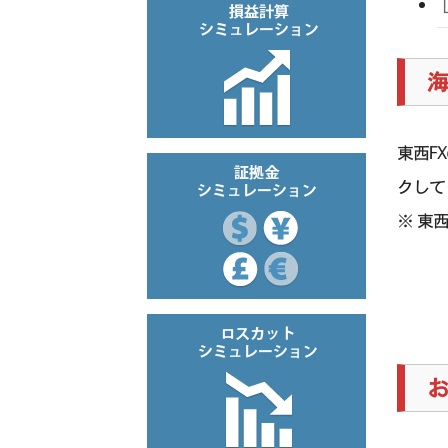
海
東西F
クして
※ 東
お