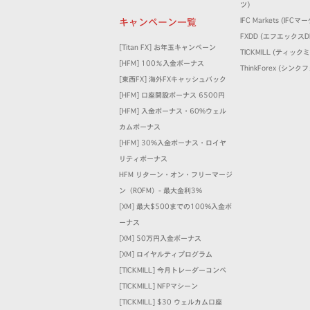
ツ)
キャンペーン一覧
IFC Markets (IFC
FXDD (エフエックスD
[Titan FX] お年玉キャンペーン
TICKMILL (ティック
[HFM] 100％入金ボーナス
ThinkForex (シン
[東西FX] 海外FXキャッシュバック
[HFM] 口座開設ボーナス 6500円
[HFM] 入金ボーナス・60%ウェル
カムボーナス
[HFM] 30%入金ボーナス・ロイヤ
リティボーナス
HFM リターン・オン・フリーマージ
ン（ROFM）- 最大金利3%
[XM] 最大$500までの100%入金ボ
ーナス
[XM] 50万円入金ボーナス
[XM] ロイヤルティプログラム
[TICKMILL] 今月トレーダーコンペ
[TICKMILL] NFPマシーン
[TICKMILL] $30 ウェルカム口座