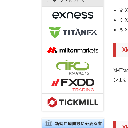
[9.] ボーナスについて
※ 
※ 
※ 
X
XMT
ンより
新規口座開設に必要な書
X