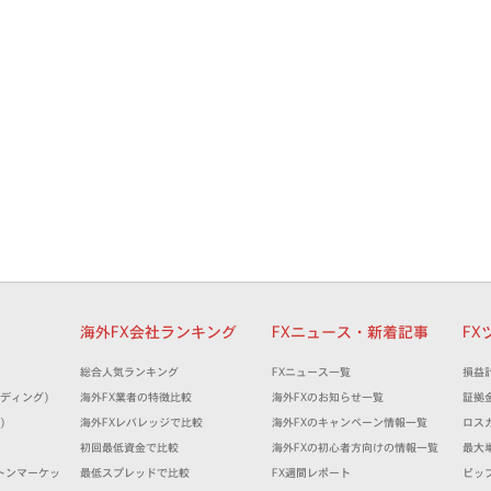
細
海外FX会社ランキング
FXニュース・新着記事
FX
）
総合人気ランキング
FXニュース一覧
損益
トレーディング)
海外FX業者の特徴比較
海外FXのお知らせ一覧
証拠
)
海外FXレバレッジで比較
海外FXのキャンペーン情報一覧
ロス
）
初回最低資金で比較
海外FXの初心者方向けの情報一覧
最大
(ミルトンマーケッ
最低スプレッドで比較
FX週間レポート
ピッ