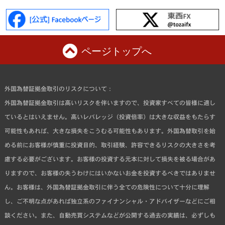
ページトップへ
外国為替証拠金取引のリスクについて：
外国為替証拠金取引は高いリスクを伴いますので、投資家すべての皆様に適し
ているとはいえません。高いレバレッジ（投資倍率）は大きな収益をもたらす
可能性もあれば、大きな損失をこうむる可能性もあります。外国為替取引を始
める前にお客様が慎重に投資目的、取引経験、許容できるリスクの大きさを考
慮する必要がございます。お客様の投資する元本に対して損失を被る場合があ
りますので、お客様の失うわけにはいかないお金を投資するべきではありませ
ん。お客様は、外国為替証拠金取引に伴う全ての危険性について十分に理解
し、ご不明な点があれば独立系のファイナンシャル・アドバイザーなどにご相
談ください。また、自動売買システムなどが公開する過去の実績は、必ずしも