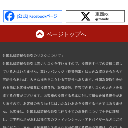
ページトップへ
外国為替証拠金取引のリスクについて：
外国為替証拠金取引は高いリスクを伴いますので、投資家すべての皆様に適し
ているとはいえません。高いレバレッジ（投資倍率）は大きな収益をもたらす
可能性もあれば、大きな損失をこうむる可能性もあります。外国為替取引を始
める前にお客様が慎重に投資目的、取引経験、許容できるリスクの大きさを考
慮する必要がございます。お客様の投資する元本に対して損失を被る場合があ
りますので、お客様の失うわけにはいかないお金を投資するべきではありませ
ん。お客様は、外国為替証拠金取引に伴う全ての危険性について十分に理解
し、ご不明な点があれば独立系のファイナンシャル・アドバイザーなどにご相
談ください。また、自動売買システムなどが公開する過去の実績は、必ずしも