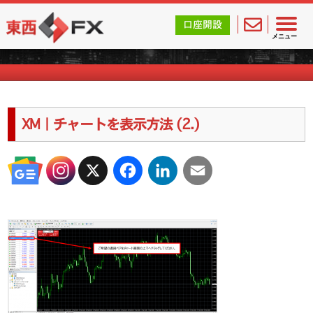
東西FX｜海外FX会社（ブローカー）の無料口座開設サポ
口座開設
海外FXのキャンペーン情報
メニュー
XM｜チャートを表示方法 (2.)
X
Facebook
LinkedIn
Email