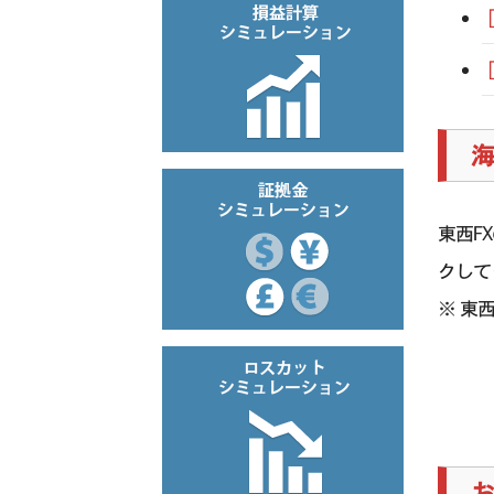
海
東西F
クして
※ 東
お