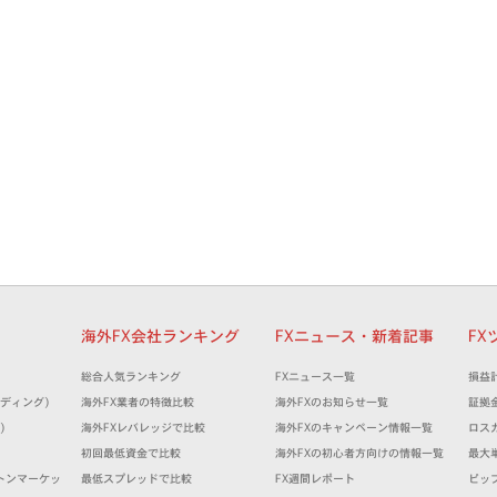
細
海外FX会社ランキング
FXニュース・新着記事
FX
）
総合人気ランキング
FXニュース一覧
損益
トレーディング)
海外FX業者の特徴比較
海外FXのお知らせ一覧
証拠
)
海外FXレバレッジで比較
海外FXのキャンペーン情報一覧
ロス
）
初回最低資金で比較
海外FXの初心者方向けの情報一覧
最大
(ミルトンマーケッ
最低スプレッドで比較
FX週間レポート
ピッ