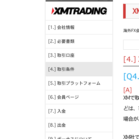
X
[1.] 会社情報
海外FX
[2.] 必要書類
[3.] 取引口座
[4.
[4.] 取引条件
[Q
[5.] 取引プラットフォーム
[A]
XMで
[6.] 会員ページ
どは、
[7.] 入金
場合が
[8.] 出金
XM社