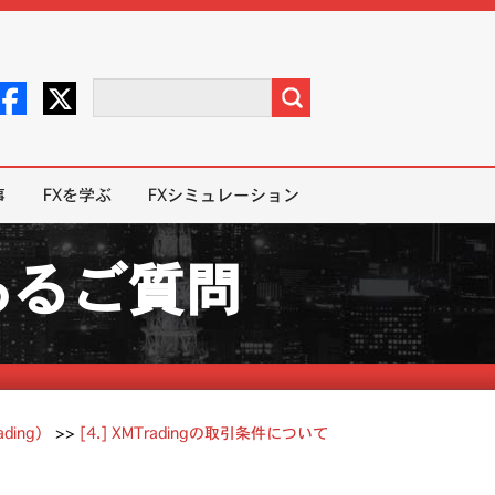
事
FXを学ぶ
FXシミュレーション
くあるご質問
ding）
>>
[4.] XMTradingの取引条件について