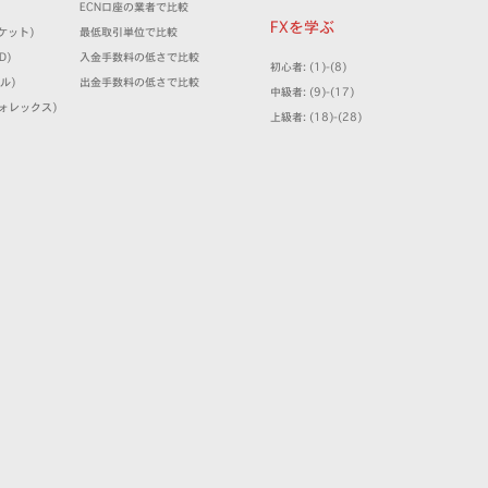
ECN口座の業者で比較
FXを学ぶ
マーケット)
最低取引単位で比較
D)
入金手数料の低さで比較
初心者: (1)-(8)
ミル)
出金手数料の低さで比較
中級者: (9)-(17)
クフォレックス)
上級者: (18)-(28)