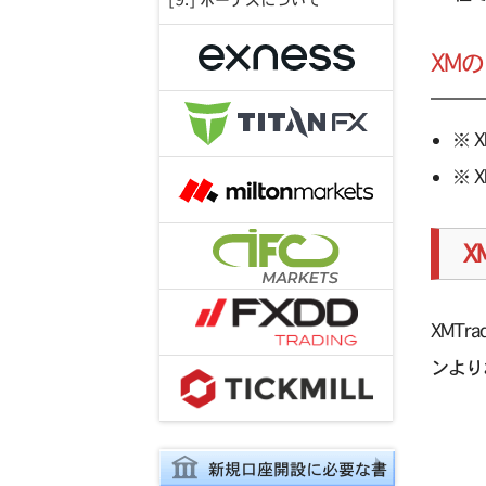
[9.] ボーナスについて
XM
※ 
※ 
X
XMT
ンより
新規口座開設に必要な書