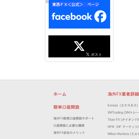
ホーム
海外FX業者詳
Exness（エクスネス
簡単口座開設
XMTrading (XM
海外FX新規口座開設サポート
Titan FX (タイタン FX
口座開設に必要な種類
HFM（HF マーケッツ
海外FX会社のメリット
Milton Markets 