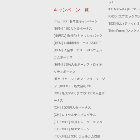
ツ)
キャンペーン一覧
IFC Markets (IFC
FXDD (エフエックスD
[Titan FX] お年玉キャンペーン
TICKMILL (ティック
[HFM] 100％入金ボーナス
ThinkForex (シン
[東西FX] 海外FXキャッシュバック
[HFM] 口座開設ボーナス 6500円
[HFM] 入金ボーナス・60%ウェル
カムボーナス
[HFM] 30%入金ボーナス・ロイヤ
リティボーナス
HFM リターン・オン・フリーマージ
ン（ROFM）- 最大金利3%
[XM] 最大$500までの100%入金ボ
ーナス
[XM] 50万円入金ボーナス
[XM] ロイヤルティプログラム
[TICKMILL] 今月トレーダーコンペ
[TICKMILL] NFPマシーン
[TICKMILL] $30 ウェルカム口座