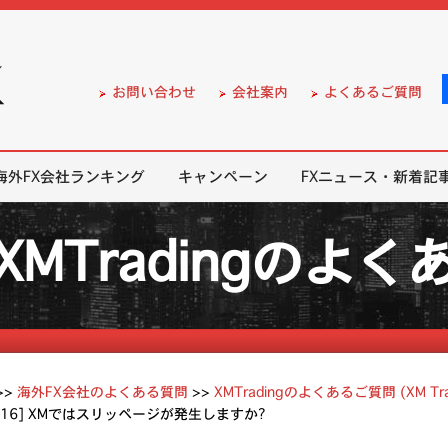
）の無料口座開設サポート
お問い合わせ
会社案内
よくあるご質問
海外FX会社ランキング
キャンペーン
FXニュース・新着記
XMTradingのよ
>>
海外FX会社のよくある質問
>>
XMTradingのよくあるご質問 (XM Tra
4.16] XMではスリッページが発生しますか?