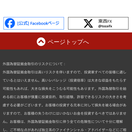
ページトップへ
外国為替証拠金取引のリスクについて：
外国為替証拠金取引は高いリスクを伴いますので、投資家すべての皆様に適し
ているとはいえません。高いレバレッジ（投資倍率）は大きな収益をもたらす
可能性もあれば、大きな損失をこうむる可能性もあります。外国為替取引を始
める前にお客様が慎重に投資目的、取引経験、許容できるリスクの大きさを考
慮する必要がございます。お客様の投資する元本に対して損失を被る場合があ
りますので、お客様の失うわけにはいかないお金を投資するべきではありませ
ん。お客様は、外国為替証拠金取引に伴う全ての危険性について十分に理解
し、ご不明な点があれば独立系のファイナンシャル・アドバイザーなどにご相