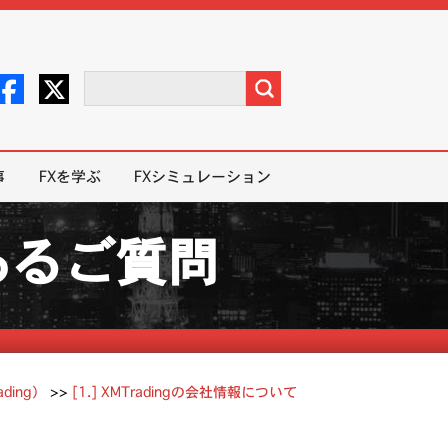
事
FXを学ぶ
FXシミュレーション
くあるご質問
ding）
>>
[1.] XMTradingの会社情報について