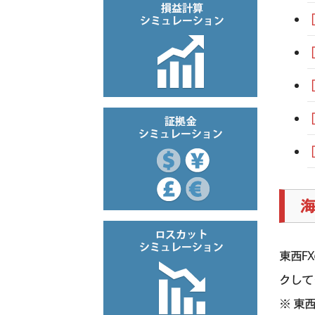
海
東西F
クして
※ 東