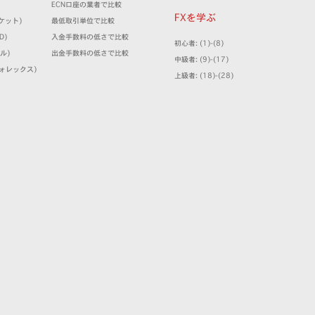
ECN口座の業者で比較
FXを学ぶ
マーケット)
最低取引単位で比較
D)
入金手数料の低さで比較
初心者: (1)-(8)
ミル)
出金手数料の低さで比較
中級者: (9)-(17)
クフォレックス)
上級者: (18)-(28)