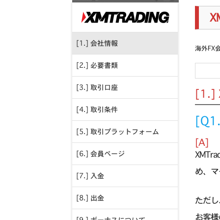
X
[1.] 会社情報
海外FX
[2.] 必要書類
[3.] 取引口座
[1.
[4.] 取引条件
[Q
[5.] 取引プラットフォーム
[A]
XMT
[6.] 会員ページ
め、マ
[7.] 入金
[8.] 出金
ただし
お客様