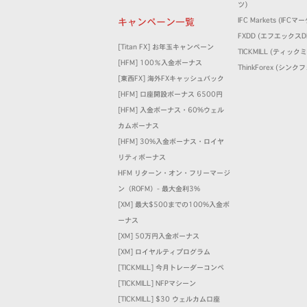
ツ)
キャンペーン一覧
IFC Markets (IFC
FXDD (エフエックスD
[Titan FX] お年玉キャンペーン
TICKMILL (ティック
[HFM] 100％入金ボーナス
ThinkForex (シン
[東西FX] 海外FXキャッシュバック
[HFM] 口座開設ボーナス 6500円
[HFM] 入金ボーナス・60%ウェル
カムボーナス
[HFM] 30%入金ボーナス・ロイヤ
リティボーナス
HFM リターン・オン・フリーマージ
ン（ROFM）- 最大金利3%
[XM] 最大$500までの100%入金ボ
ーナス
[XM] 50万円入金ボーナス
[XM] ロイヤルティプログラム
[TICKMILL] 今月トレーダーコンペ
[TICKMILL] NFPマシーン
[TICKMILL] $30 ウェルカム口座