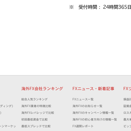
※ 受付時間： 24時間365
細
海外FX会社ランキング
FXニュース・新着記事
FX
）
総合人気ランキング
FXニュース一覧
損益
トレーディング)
海外FX業者の特徴比較
海外FXのお知らせ一覧
証拠
)
海外FXレバレッジで比較
海外FXのキャンペーン情報一覧
ロス
）
初回最低資金で比較
海外FXの初心者方向けの情報一覧
最大
(ミルトンマーケッ
最低スプレッドで比較
FX週間レポート
ピッ