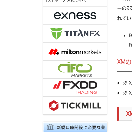
[9.] ボーナスについて
ーの9
れてい
E
XM
※ X
※ X
X
新規口座開設に必要な書