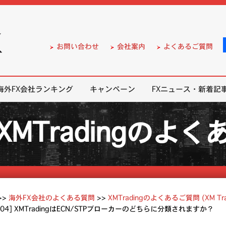
）の無料口座開設サポート
お問い合わせ
会社案内
よくあるご質問
海外FX会社ランキング
キャンペーン
FXニュース・新着記
XMTradingのよ
>>
海外FX会社のよくある質問
>>
XMTradingのよくあるご質問 (XM Tra
1.04] XMTradingはECN/STPブローカーのどちらに分類されますか？