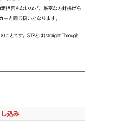
、約定拒否もないなど、厳密な方針掲げら
ーカーと同じ扱いとなります。
クのことです。STPとは(straight Through
。
お申し込み