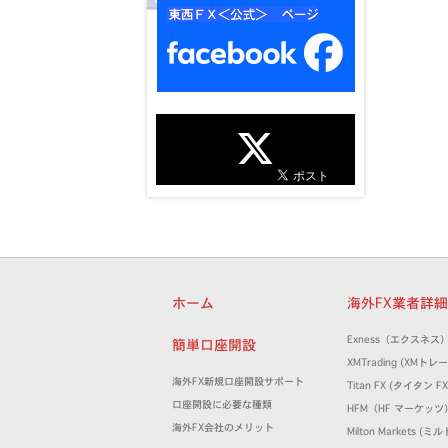
ホーム
海外FX業者詳
Exness（エクスネス
簡単口座開設
XMTrading (XM
海外FX新規口座開設サポート
Titan FX (タイタン FX
口座開設に必要な種類
HFM（HF マーケッツ
海外FX会社のメリット
Milton Markets 