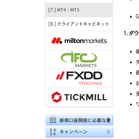
[7.] MT4・MT5
G
[8.] クライアントキャビネット
1. 
新規口座開設に必要な書
類
キャンペーン