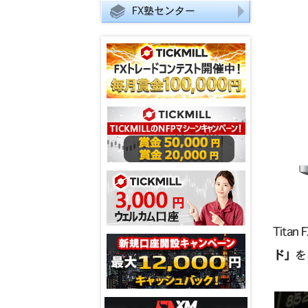
FX塾センター
Tit
ド」
を