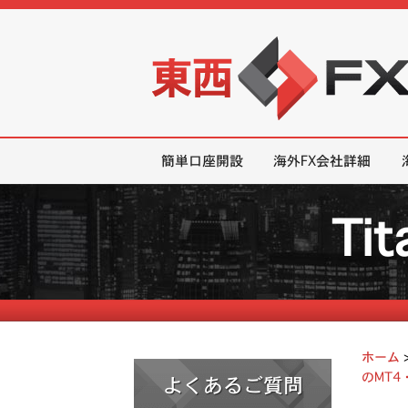
東西FX｜海外FX会社（ブローカー
簡単口座開設
海外FX会社詳細
Ti
ホーム
のMT4
よくあるご質問