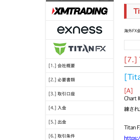
T
海外FX
[7.
[1.] 会社概要
[Ti
[2.] 必要書類
[A]
[3.] 取引口座
Cha
[4.] 入金
練され
[5.] 出金
Tit
[6.] 取引条件
https: