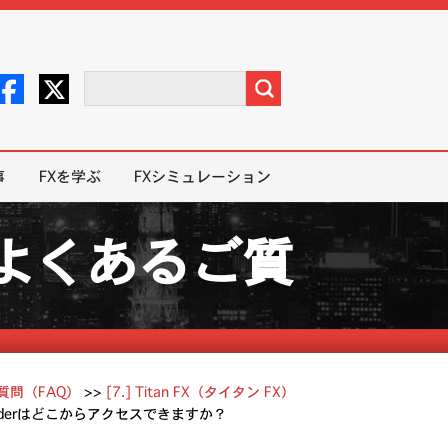
事
FXを学ぶ
FXシミュレーション
X）よくあるご質
ご質問（FAQ）
>>
[7.] Titan FX（タイタン FX）
Web Traderはどこからアクセスできますか？