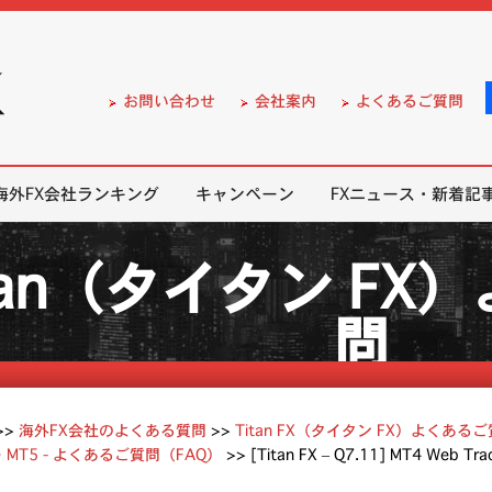
）の無料口座開設サポート
お問い合わせ
会社案内
よくあるご質問
海外FX会社ランキング
キャンペーン
FXニュース・新着記
tan（タイタン F
問
>>
海外FX会社のよくある質問
>>
Titan FX（タイタン FX）よくある
・MT5 - よくあるご質問（FAQ）
>>
[Titan FX – Q7.11] MT4 