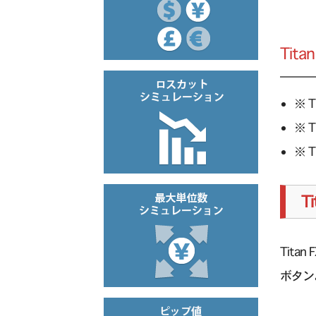
Tit
※ T
※ T
※ T
T
Tit
ボタン