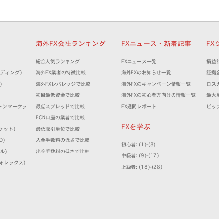
細
海外FX会社ランキング
FXニュース・新着記事
FX
）
総合人気ランキング
FXニュース一覧
損益
トレーディング)
海外FX業者の特徴比較
海外FXのお知らせ一覧
証拠
)
海外FXレバレッジで比較
海外FXのキャンペーン情報一覧
ロス
）
初回最低資金で比較
海外FXの初心者方向けの情報一覧
最大
(ミルトンマーケッ
最低スプレッドで比較
FX週間レポート
ピッ
ECN口座の業者で比較
FXを学ぶ
マーケット)
最低取引単位で比較
D)
入金手数料の低さで比較
初心者: (1)-(8)
ミル)
出金手数料の低さで比較
中級者: (9)-(17)
クフォレックス)
上級者: (18)-(28)