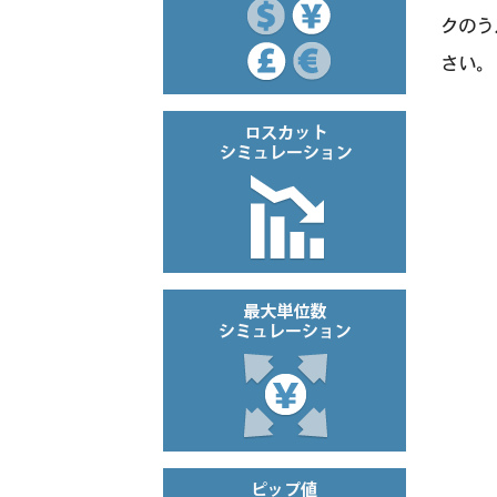
クのう
さい。