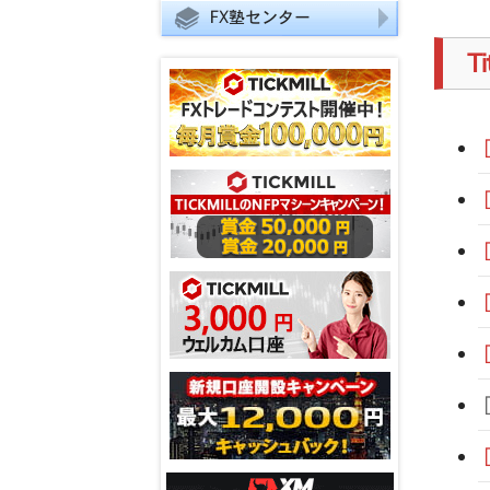
FX塾センター
T