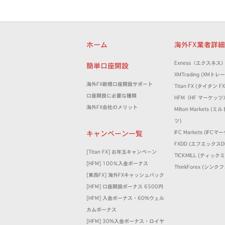
ホーム
海外FX業者詳
Exness（エクスネス
簡単口座開設
XMTrading (XM
海外FX新規口座開設サポート
Titan FX (タイタン FX
口座開設に必要な種類
HFM（HF マーケッツ
海外FX会社のメリット
Milton Markets 
ツ)
キャンペーン一覧
IFC Markets (IFC
FXDD (エフエックスD
[Titan FX] お年玉キャンペーン
TICKMILL (ティック
[HFM] 100％入金ボーナス
ThinkForex (シン
[東西FX] 海外FXキャッシュバック
[HFM] 口座開設ボーナス 6500円
[HFM] 入金ボーナス・60%ウェル
カムボーナス
[HFM] 30%入金ボーナス・ロイヤ