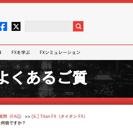
事
FXを学ぶ
FXシミュレーション
X）よくあるご質
ご質問（FAQ）
>>
[6.] Titan FX（タイタン FX）
ッジは何倍ですか？