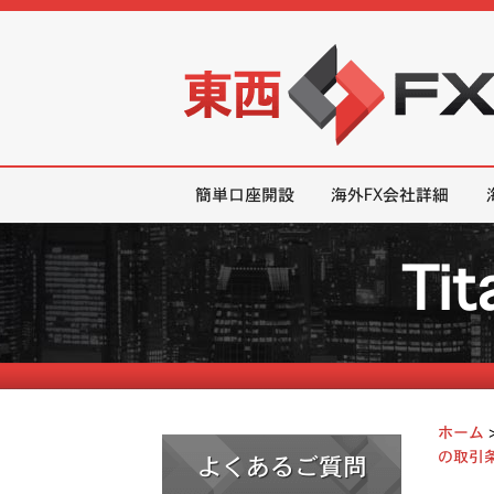
東西FX｜海外FX会社（ブローカー
簡単口座開設
海外FX会社詳細
Ti
ホーム
の取引条
よくあるご質問