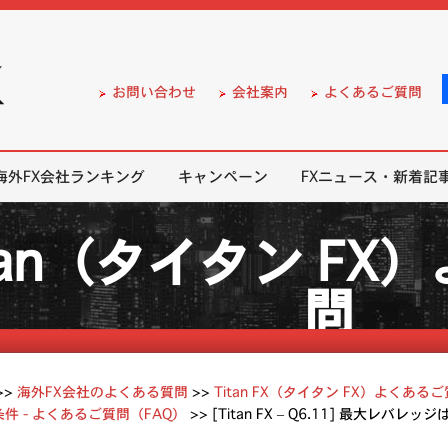
）の無料口座開設サポート
お問い合わせ
会社案内
よくあるご質問
海外FX会社ランキング
キャンペーン
FXニュース・新着記
tan（タイタン F
問
>>
海外FX会社のよくある質問
>>
Titan FX（タイタン FX）よくある
件 - よくあるご質問（FAQ）
>>
[Titan FX – Q6.11] 最大レバレ