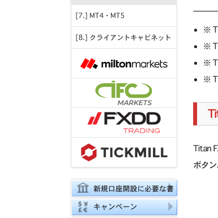
[7.] MT4・MT5
※ T
[8.] クライアントキャビネット
※ T
※ T
※ T
T
Tit
ボタン
新規口座開設に必要な書
類
キャンペーン