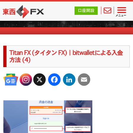
東西FX｜海外FX会社（ブローカー）の無料口座開設サポ
口座開設
海外FXのキャンペーン情報
メニュー
Titan FX (タイタン FX)｜bitwalletによる入金
方法 (4)
X
Facebook
LinkedIn
Email