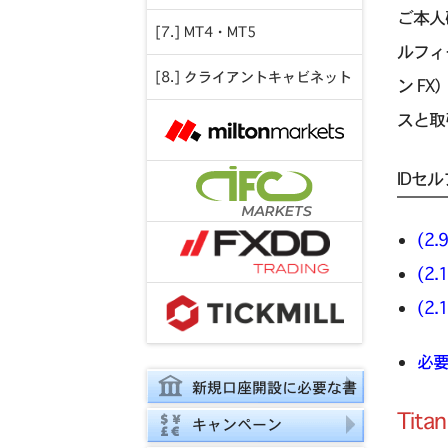
ご本人
[7.] MT4・MT5
ルフィ
[8.] クライアントキャビネット
ン FX
スと取
IDセ
(2
(2
(2
必要
新規口座開設に必要な書
Tit
類
キャンペーン