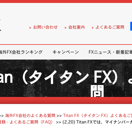
）の無料口座開設サポート
お問い合わせ
会社案内
よくあるご質問
海外FX会社ランキング
キャンペーン
FXニュース・新着記
tan（タイタン F
問
>>
海外FX会社のよくある質問
>>
Titan FX（タイタン FX）よくある
類 - よくあるご質問（FAQ）
>>
(2.20) Titan FXでは、マイ