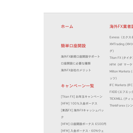
ホーム
海外FX業
Exness（エクス
XMTrading (
簡単口座開設
グ)
海外FX新規口座開設サポート
Titan FX (タイタ
口座開設に必要な種類
HFM（HF マー
海外FX会社のメリット
Milton Marke
ッツ)
キャンペーン一覧
IFC Markets (
FXDD (エフエッ
[Titan FX] お年玉キャンペーン
TICKMILL (テ
[HFM] 100％入金ボーナス
ThinkForex 
[東西FX] 海外FXキャッシュバッ
ク
[HFM] 口座開設ボーナス 6500円
[HFM] 入金ボーナス・60%ウェ