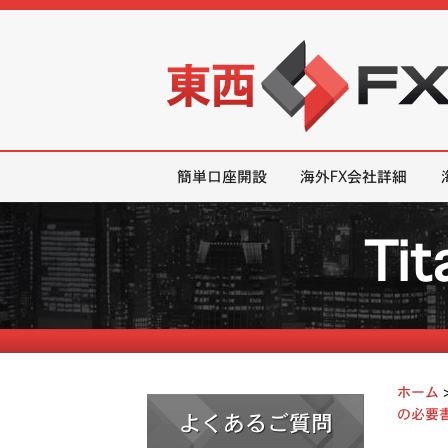
東西FX｜海外FX会社（ブローカー
簡単口座開設
海外FX会社詳細
Ti
ホーム
の必要書
よくあるご質問