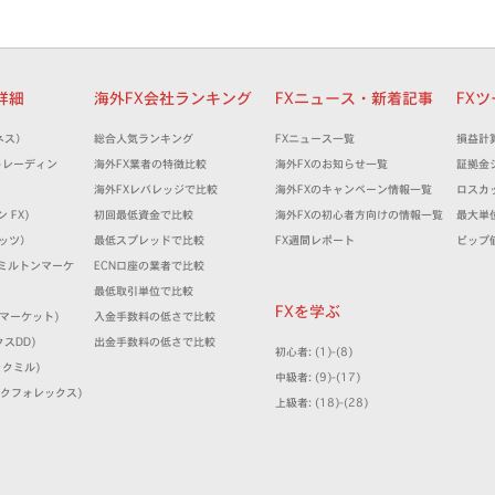
者詳細
海外FX会社ランキング
FXニュース・新着記事
FX
ネス）
総合人気ランキング
FXニュース一覧
損益計
XMトレーディン
海外FX業者の特徴比較
海外FXのお知らせ一覧
証拠金
海外FXレバレッジで比較
海外FXのキャンペーン情報一覧
ロスカ
ン FX)
初回最低資金で比較
海外FXの初心者方向けの情報一覧
最大単
ケッツ）
最低スプレッドで比較
FX週間レポート
ピップ
ts (ミルトンマーケ
ECN口座の業者で比較
最低取引単位で比較
FXを学ぶ
IFCマーケット)
入金手数料の低さで比較
クスDD)
出金手数料の低さで比較
初心者: (1)-(8)
ィックミル)
中級者: (9)-(17)
(シンクフォレックス)
上級者: (18)-(28)