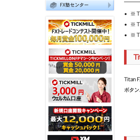
FX塾センター
※ T
※ T
※ T
T
Tit
ボタン