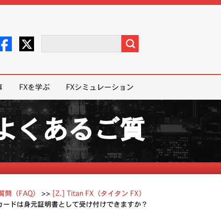
事
FXを学ぶ
FXシミュレーション
X）よくあるご質
ご質問（FAQ）
>>
[2.] Titan FX（タイタン FX）
ナンバーカードは身元証明書として受け付けできますか？