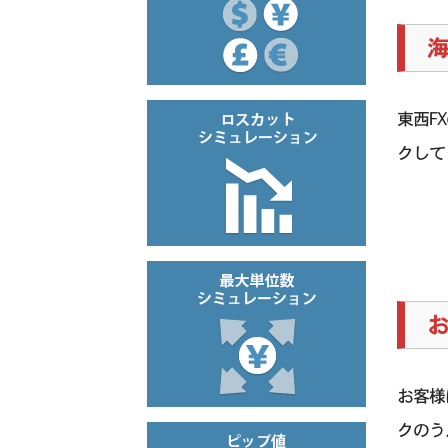
海
東西F
クして
お
お客様
クのう