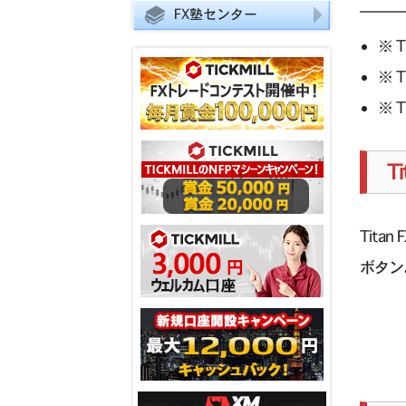
FX塾センター
※ T
※ T
※ T
T
Tit
ボタン