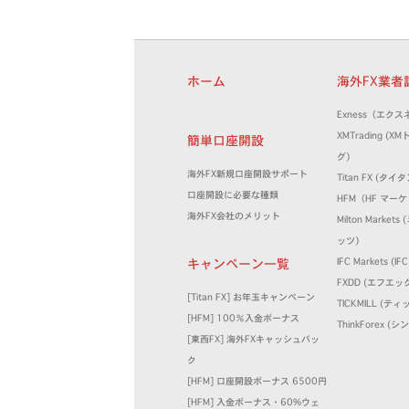
ホーム
海外FX業
Exness（エクス
XMTrading (
簡単口座開設
グ)
海外FX新規口座開設サポート
Titan FX (タイタ
口座開設に必要な種類
HFM（HF マー
海外FX会社のメリット
Milton Marke
ッツ)
キャンペーン一覧
IFC Markets (
FXDD (エフエッ
[Titan FX] お年玉キャンペーン
TICKMILL (テ
[HFM] 100％入金ボーナス
ThinkForex 
[東西FX] 海外FXキャッシュバッ
ク
[HFM] 口座開設ボーナス 6500円
[HFM] 入金ボーナス・60%ウェ