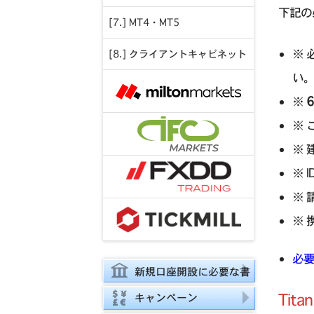
下記の
[7.] MT4・MT5
※
[8.] クライアントキャビネット
い
※
※ 
※ 
※ 
※
※
必要
新規口座開設に必要な書
Tit
類
キャンペーン