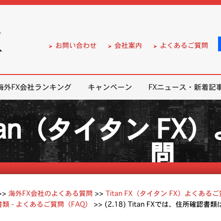
）の無料口座開設サポート
お問い合わせ
会社案内
よくあるご質問
海外FX会社ランキング
キャンペーン
FXニュース・新着記
tan（タイタン F
問
>>
海外FX会社のよくある質問
>>
Titan FX（タイタン FX）よくある
類 - よくあるご質問（FAQ）
>>
(2.18) Titan FXでは、住所