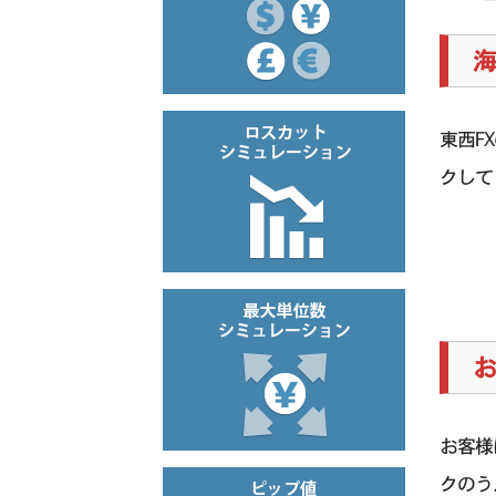
海
東西F
クして
お
お客様
クのう