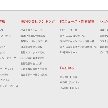
者詳細
海外FX会社ランキング
FXニュース・新着記事
FX
ネス）
総合人気ランキング
FXニュース一覧
損益計
XMトレーディン
海外FX業者の特徴比較
海外FXのお知らせ一覧
証拠金
海外FXレバレッジで比較
海外FXのキャンペーン情報一覧
ロスカ
ン FX)
初回最低資金で比較
海外FXの初心者方向けの情報一覧
最大単
ケッツ）
最低スプレッドで比較
FX週間レポート
ピップ
ts (ミルトンマーケ
ECN口座の業者で比較
最低取引単位で比較
FXを学ぶ
IFCマーケット)
入金手数料の低さで比較
クスDD)
出金手数料の低さで比較
初心者: (1)-(8)
ィックミル)
中級者: (9)-(17)
(シンクフォレックス)
上級者: (18)-(28)