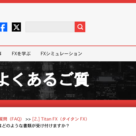
事
FXを学ぶ
FXシミュレーション
X）よくあるご質
ご質問（FAQ）
>>
[2.] Titan FX（タイタン FX）
確認書類はどのような書類が受け付けますか？