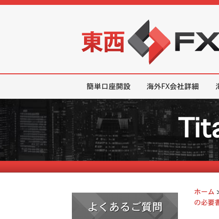
東西FX｜海外FX会社（ブローカー
簡単口座開設
海外FX会社詳細
Ti
ホーム
の必要書
よくあるご質問