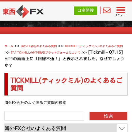
東西FX｜海外FX会社（ブローカー）の無料口座開設サポ
口座開設
Tickmill (ティックミル) よくあるご質問
メニュー
>>
>>
ホーム
海外FX会社のよくある質問
TICKMILL (ティックミル) のよくあるご質問
>>
>>
[Tickmill – Q7.15]
[7.] TICKMILLのMT4取引プラットフォームについて
MT4の画面上に「回線不通！」と表示されました。なぜでしょう
か？
TICKMILL(ティックミル)のよくあるご
質問
海外FX会社のよくあるご質問内検索