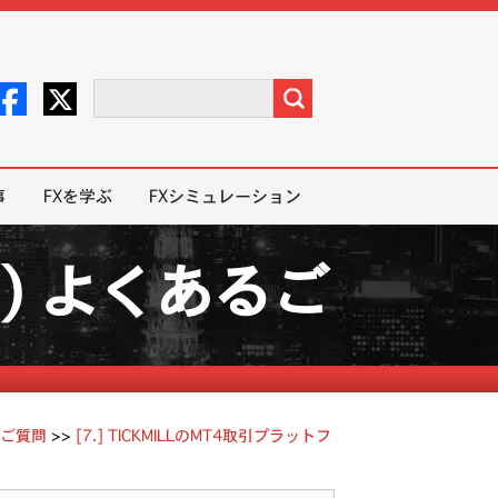
事
FXを学ぶ
FXシミュレーション
ミル) よくあるご
るご質問
>>
[7.] TICKMILLのMT4取引プラットフ