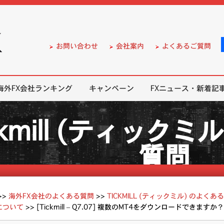
）の無料口座開設サポート
お問い合わせ
会社案内
よくあるご質問
海外FX会社ランキング
キャンペーン
FXニュース・新着記
ckmill (ティック
質問
>>
海外FX会社のよくある質問
>>
TICKMILL (ティックミル) のよくあ
について
>>
[Tickmill – Q7.07] 複数のMT4をダウンロードできますか？