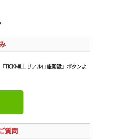
ら
み
TICKMILL リアル口座開設」ボタンよ
るご質問