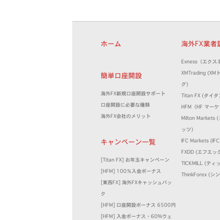
ホーム
海外FX業
Exness（エクス
XMTrading (
簡単口座開設
グ)
海外FX新規口座開設サポート
Titan FX (タイタ
口座開設に必要な種類
HFM（HF マー
海外FX会社のメリット
Milton Marke
ッツ)
キャンペーン一覧
IFC Markets (
FXDD (エフエッ
[Titan FX] お年玉キャンペーン
TICKMILL (テ
[HFM] 100％入金ボーナス
ThinkForex 
[東西FX] 海外FXキャッシュバッ
ク
[HFM] 口座開設ボーナス 6500円
[HFM] 入金ボーナス・60%ウェ