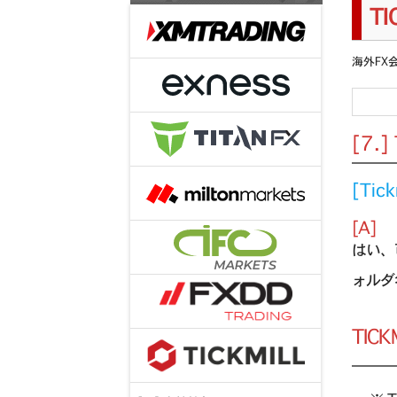
T
海外FX
[7.
[Ti
[A]
はい、
ォルダ名
TIC