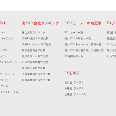
者詳細
海外FX会社ランキング
FXニュース・新着記事
FX
ネス）
総合人気ランキング
FXニュース一覧
損益計
XMトレーディン
海外FX業者の特徴比較
海外FXのお知らせ一覧
証拠金
海外FXレバレッジで比較
海外FXのキャンペーン情報一覧
ロスカ
ン FX)
初回最低資金で比較
海外FXの初心者方向けの情報一覧
最大単
ケッツ）
最低スプレッドで比較
FX週間レポート
ピップ
ts (ミルトンマーケ
ECN口座の業者で比較
最低取引単位で比較
FXを学ぶ
IFCマーケット)
入金手数料の低さで比較
クスDD)
出金手数料の低さで比較
初心者: (1)-(8)
ィックミル)
中級者: (9)-(17)
(シンクフォレックス)
上級者: (18)-(28)