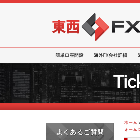
東西FX｜海外FX会社（ブローカー
簡単口座開設
海外FX会社詳細
Ti
ホーム
ォーム
よくあるご質問