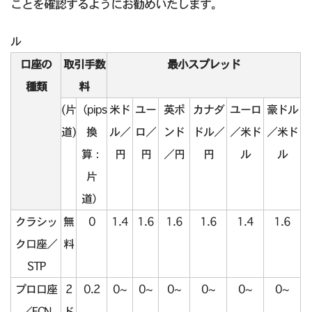
ことを確認するようにお勧めいたします。
ル
口座の
取引手数
最小スプレッド
種類
料
(片
（pips
米ド
ユー
英ポ
カナダ
ユーロ
豪ドル
道)
換
ル／
ロ／
ンド
ドル／
／米ド
／米ド
算：
円
円
／円
円
ル
ル
片
道）
クラシッ
無
0
1.4
1.6
1.6
1.6
1.4
1.6
ク口座／
料
STP
プロ口座
2
0.2
0~
0~
0~
0~
0~
0~
／ECN
ド