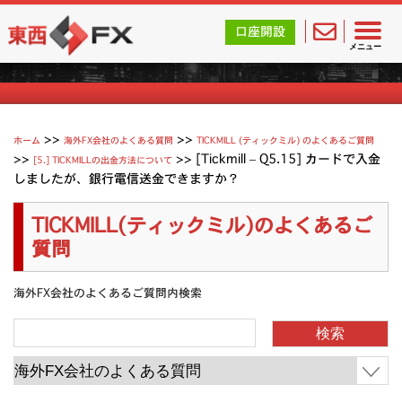
東西FX｜海外FX会社（ブローカー）の無料口座開設サポ
口座開設
Tickmill (ティックミル) よくあるご質問
メニュー
>>
>>
ホーム
海外FX会社のよくある質問
TICKMILL (ティックミル) のよくあるご質問
>>
>>
[Tickmill – Q5.15] カードで入金
[5.] TICKMILLの出金方法について
しましたが、銀行電信送金できますか？
TICKMILL(ティックミル)のよくあるご
質問
海外FX会社のよくあるご質問内検索