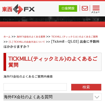
東西FX｜海外FX会社（ブローカー）の無料口座開設サポ
口座開設
Tickmill (ティックミル) よくあるご質問
メニュー
>>
>>
ホーム
海外FX会社のよくある質問
TICKMILL (ティックミル) のよくあるご質問
>>
>>
[Tickmill – Q5.03] 出金に手数料
[5.] TICKMILLの出金方法について
はかかりますか？
TICKMILL(ティックミル)のよくあるご
質問
海外FX会社のよくあるご質問内検索