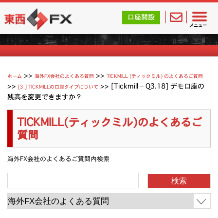
東西FX｜海外FX会社（ブローカー）の無料口座開設サポ
口座開設
Tickmill (ティックミル) よくあるご質問
メニュー
>>
>>
ホーム
海外FX会社のよくある質問
TICKMILL (ティックミル) のよくあるご質問
>>
>>
[Tickmill – Q3.18] デモ口座の
[3.] TICKMILLの口座タイプについて
残高を変更できますか？
TICKMILL(ティックミル)のよくあるご
質問
海外FX会社のよくあるご質問内検索