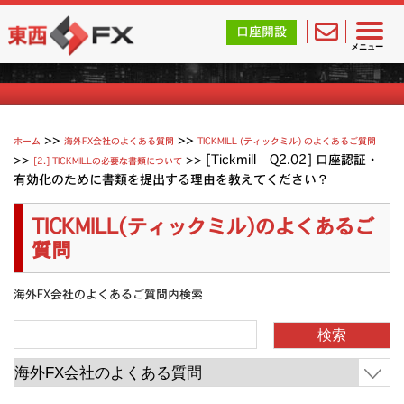
東西FX｜海外FX会社（ブローカー）の無料口座開設サポ
口座開設
Tickmill (ティックミル) よくあるご質問
メニュー
>>
>>
ホーム
海外FX会社のよくある質問
TICKMILL (ティックミル) のよくあるご質問
>>
>>
[Tickmill – Q2.02] 口座認証・
[2.] TICKMILLの必要な書類について
有効化のために書類を提出する理由を教えてください？
TICKMILL(ティックミル)のよくあるご
質問
海外FX会社のよくあるご質問内検索