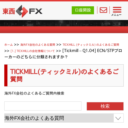
東西FX｜海外FX会社（ブローカー）の無料口座開設サポ
口座開設
Tickmill (ティックミル) よくあるご質問
メニュー
>>
>>
ホーム
海外FX会社のよくある質問
TICKMILL (ティックミル) のよくあるご質問
>>
>>
[Tickmill – Q1.04] ECN/STPブロ
[1.] TICKMILLの会社情報について
ーカーのどちらに分類されますか？
TICKMILL(ティックミル)のよくあるご
質問
海外FX会社のよくあるご質問内検索