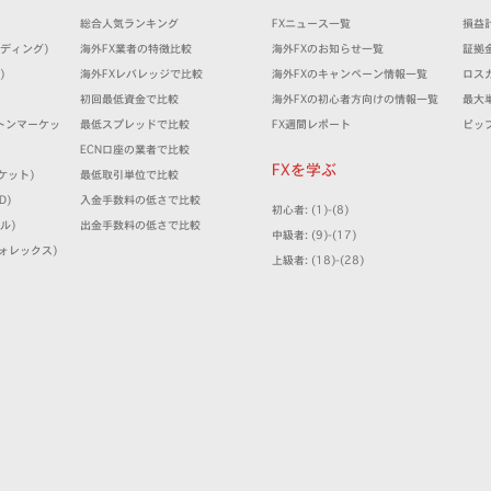
）
総合人気ランキング
FXニュース一覧
損益
トレーディング)
海外FX業者の特徴比較
海外FXのお知らせ一覧
証拠
)
海外FXレバレッジで比較
海外FXのキャンペーン情報一覧
ロス
）
初回最低資金で比較
海外FXの初心者方向けの情報一覧
最大
(ミルトンマーケッ
最低スプレッドで比較
FX週間レポート
ピッ
ECN口座の業者で比較
FXを学ぶ
マーケット)
最低取引単位で比較
D)
入金手数料の低さで比較
初心者: (1)-(8)
ミル)
出金手数料の低さで比較
中級者: (9)-(17)
クフォレックス)
上級者: (18)-(28)