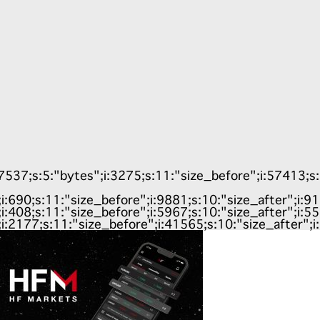
7;s:5:"bytes";i:3275;s:11:"size_before";i:57413;s:10:"
;i:690;s:11:"size_before";i:9881;s:10:"size_after";i:9
;i:408;s:11:"size_before";i:5967;s:10:"size_after";i:5
;i:2177;s:11:"size_before";i:41565;s:10:"size_after";i