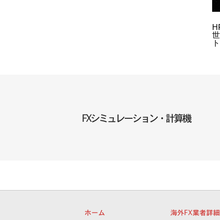
H
世
ト
FXシミュレーション・計算機
ホーム
海外FX業者詳