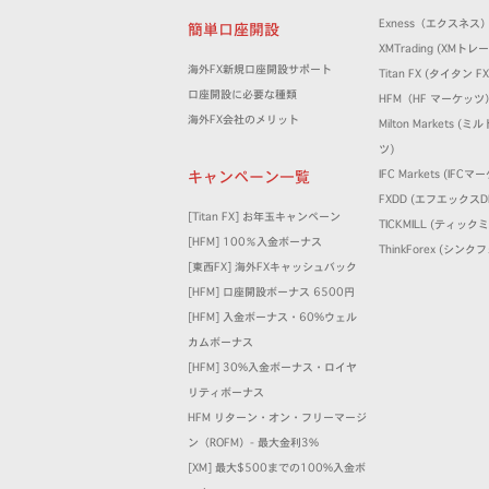
Exness（エクスネス
簡単口座開設
XMTrading (XM
海外FX新規口座開設サポート
Titan FX (タイタン FX
口座開設に必要な種類
HFM（HF マーケッツ
海外FX会社のメリット
Milton Markets 
ツ)
キャンペーン一覧
IFC Markets (IFC
FXDD (エフエックスD
[Titan FX] お年玉キャンペーン
TICKMILL (ティック
[HFM] 100％入金ボーナス
ThinkForex (シン
[東西FX] 海外FXキャッシュバック
[HFM] 口座開設ボーナス 6500円
[HFM] 入金ボーナス・60%ウェル
カムボーナス
[HFM] 30%入金ボーナス・ロイヤ
リティボーナス
HFM リターン・オン・フリーマージ
ン（ROFM）- 最大金利3%
[XM] 最大$500までの100%入金ボ