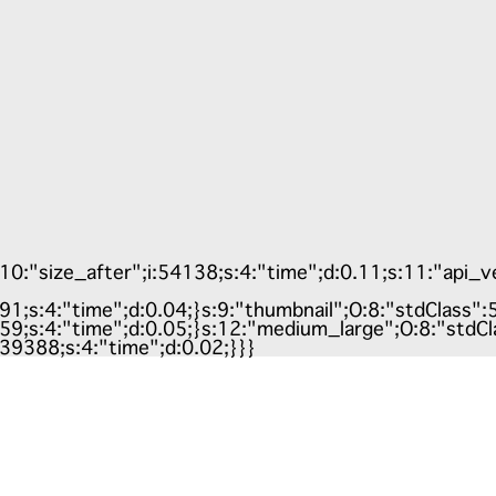
size_after";i:54138;s:4:"time";d:0.11;s:11:"api_versi
191;s:4:"time";d:0.04;}s:9:"thumbnail";O:8:"stdClass":5
559;s:4:"time";d:0.05;}s:12:"medium_large";O:8:"stdCl
:39388;s:4:"time";d:0.02;}}}