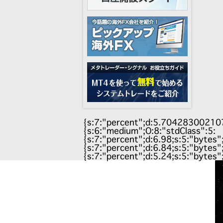
{s:7:"percent";d:5.70428300210753
{s:6:"medium";O:8:"stdClass":5:
{s:7:"percent";d:6.98;s:5:"bytes"
{s:7:"percent";d:6.84;s:5:"bytes"
{s:7:"percent";d:5.24;s:5:"bytes"