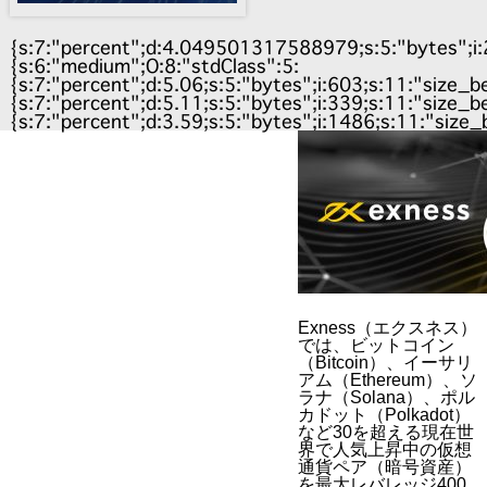
{s:7:"percent";d:4.049501317588979;s:5:"bytes";i:242
{s:6:"medium";O:8:"stdClass":5:
{s:7:"percent";d:5.06;s:5:"bytes";i:603;s:11:"size_b
{s:7:"percent";d:5.11;s:5:"bytes";i:339;s:11:"size_b
{s:7:"percent";d:3.59;s:5:"bytes";i:1486;s:11:"size_
Exness（エクスネス）
では、ビットコイン
（Bitcoin）、イーサリ
アム（Ethereum）、ソ
ラナ（Solana）、ポル
カドット（Polkadot）
など30を超える現在世
界で人気上昇中の仮想
通貨ペア（暗号資産）
を最大レバレッジ400