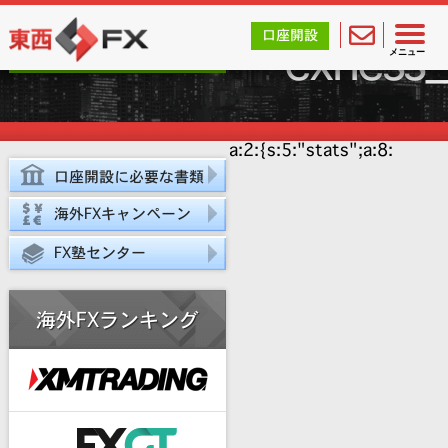
東西FX｜海外FX会社（ブローカー）の無料口座開設サポ
口座開設
口座開設サポート
exness_
メニュー
スタート！
a:2:{s:5:"stats";a:8:
口座開設に必要な書類
海外FXキャンペーン
FX塾センター
海外FXランキング