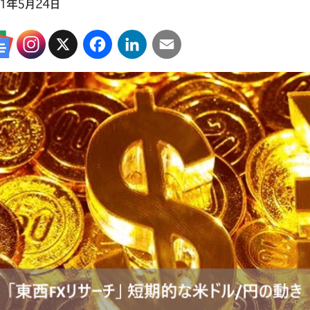
21年5月24日
X
Facebook
LinkedIn
Email