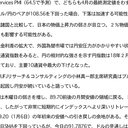
ervices PMI（64.5で予測）で、どちらも4月の最終測定値
ル/円のペアが108.56を下回った場合、下落は加速する可
米諸国と比較して、日本の物価上昇力の弱さが目立つ。２％物
にも影響する可能性がある。
米金利差の拡大で、外国為替市場では円安圧力がかかりやすい
重通貨指数をみると、円の相対的な強さを示す円指数は18年２
ており、主要10通貨中最大の下げとなった。
UFJリサーチ＆コンサルティングの小林真一郎主席研究員はブ
が起因し円安が続いていると語っている。
Yは木曜日の弱さを増し、89.70前後の月間安値の領域に戻る
り、したがって非常に短期的にインデックスへより深いリトレ
9.20（1月6日）の年初来の安値への引き戻しの余地がある
0日SMAを下回っているが、今日の91.7876で、ドルの見通