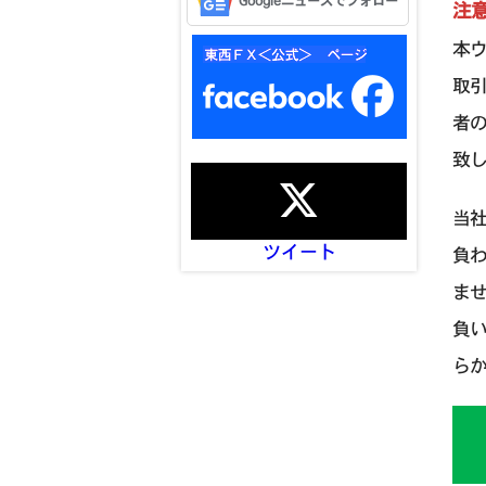
Googleニュースでフォロー
注
本
取
者
致
当
ツイート
負
ま
負
ら