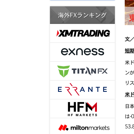
海外FXランキング
文／
短期
米ド
ン
リ
米ド
日本
は-
53