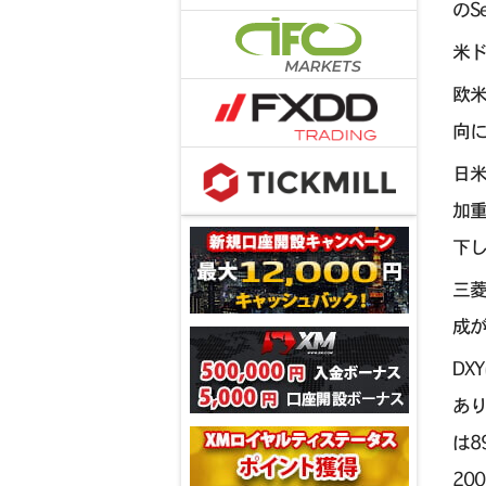
のS
米ド
欧
向
日
加
下し
三菱
成
DX
あ
は8
20