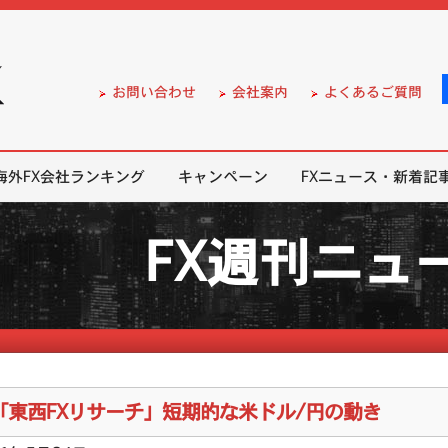
）の無料口座開設サポート
お問い合わせ
会社案内
よくあるご質問
海外FX会社ランキング
キャンペーン
FXニュース・新着記
FX週刊ニュ
「東西FXリサーチ」短期的な米ドル/円の動き