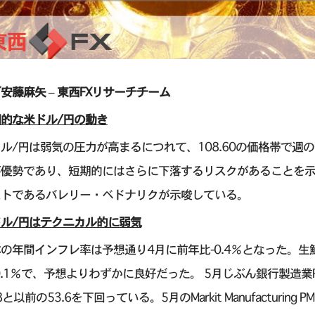
安藤麻矢 – 東西FXリサーチチーム
的な米ドル/円の動き
ル/円は弱気の圧力が高まるにつれて、108.60の価格帯で
が優勢であり、短期的にはさらに下落するリスクがあることを示
ストであるバレリー・ベドナリクが示唆している。
ル/円はテクニカル的に弱気
の年間インフレ率は予想通り4月に前年比-0.4％となった。
0.1％で、予想よりわずかに良好だった。 5月じぶん銀行製造業P
.8と以前の53.6を下回っている。5月のMarkit Manufacturi