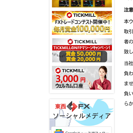
注
本
取
者
致
当
負
ま
負
ら
ソーシャルメディア