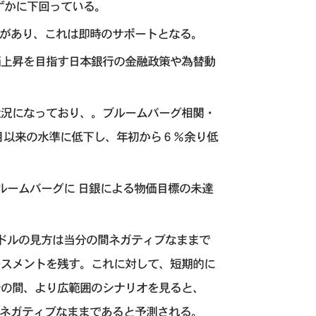
をわずかに下回っている。
能性があり、これは即時のサポートとなる。
価上昇を目指す日本銀行の金融政策や為替動
状況になっており、。ブルームバーグ相関・
月以来の水準に低下し、年初から６％余り低
ルームバーグに 日銀による物価目標の未達
。ドルの見方は当分の間ネガティブなままで
ースメントを残す。これに対して、短期的に
。その間、より広範囲のシナリオを見ると、
しはネガティブなままであると予測される。