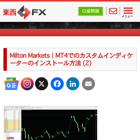
東西FX｜海外FX会社（ブローカー）の無料口座開設サポ
口座開設
海外FXのキャンペーン情報
メニュー
Milton Markets｜MT4でのカスタムインディケ
ーターのインストール方法 (2)
X
Facebook
LinkedIn
Email