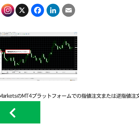
X
Facebook
LinkedIn
Email
on MarketsのMT4プラットフォームでの指値注文または逆指値注