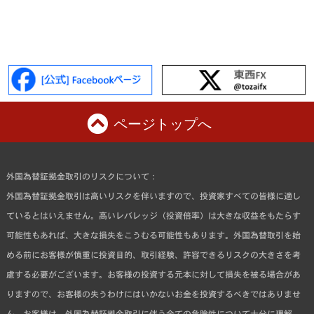
ページトップへ
外国為替証拠金取引のリスクについて：
外国為替証拠金取引は高いリスクを伴いますので、投資家すべての皆様に適し
ているとはいえません。高いレバレッジ（投資倍率）は大きな収益をもたらす
可能性もあれば、大きな損失をこうむる可能性もあります。外国為替取引を始
める前にお客様が慎重に投資目的、取引経験、許容できるリスクの大きさを考
慮する必要がございます。お客様の投資する元本に対して損失を被る場合があ
りますので、お客様の失うわけにはいかないお金を投資するべきではありませ
ん。お客様は、外国為替証拠金取引に伴う全ての危険性について十分に理解