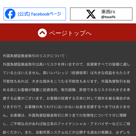
ページトップへ
外国為替証拠金取引のリスクについて：
外国為替証拠金取引は高いリスクを伴いますので、投資家すべての皆様に適し
ているとはいえません。高いレバレッジ（投資倍率）は大きな収益をもたらす
可能性もあれば、大きな損失をこうむる可能性もあります。外国為替取引を始
める前にお客様が慎重に投資目的、取引経験、許容できるリスクの大きさを考
慮する必要がございます。お客様の投資する元本に対して損失を被る場合があ
りますので、お客様の失うわけにはいかないお金を投資するべきではありませ
ん。お客様は、外国為替証拠金取引に伴う全ての危険性について十分に理解
し、ご不明な点があれば独立系のファイナンシャル・アドバイザーなどにご相
談ください。また、自動売買システムなどが公開する過去の実績は、必ずしも