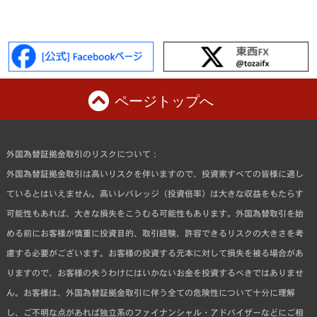
ページトップへ
外国為替証拠金取引のリスクについて：
外国為替証拠金取引は高いリスクを伴いますので、投資家すべての皆様に適し
ているとはいえません。高いレバレッジ（投資倍率）は大きな収益をもたらす
可能性もあれば、大きな損失をこうむる可能性もあります。外国為替取引を始
める前にお客様が慎重に投資目的、取引経験、許容できるリスクの大きさを考
慮する必要がございます。お客様の投資する元本に対して損失を被る場合があ
りますので、お客様の失うわけにはいかないお金を投資するべきではありませ
ん。お客様は、外国為替証拠金取引に伴う全ての危険性について十分に理解
し、ご不明な点があれば独立系のファイナンシャル・アドバイザーなどにご相