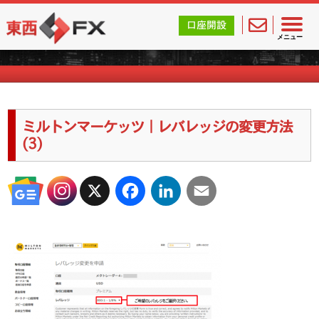
東西FX｜海外FX会社（ブローカー）の無料口座開設サポ
口座開設
海外FXのキャンペーン情報
メニュー
ミルトンマーケッツ｜レバレッジの変更方法
(3)
X
Facebook
LinkedIn
Email