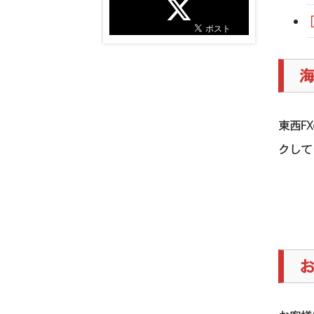
海
東西F
クして
お