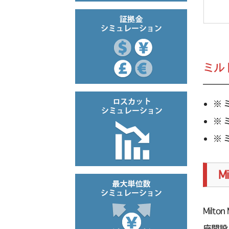
ミル
※ 
※ 
※ 
M
Milt
座開設