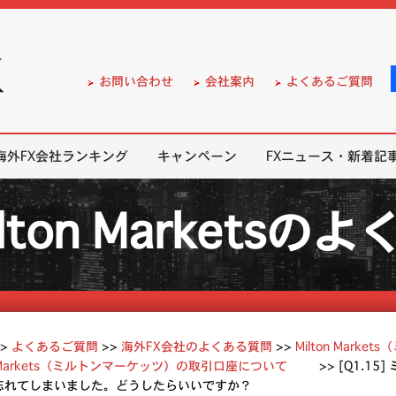
）の無料口座開設サポート
お問い合わせ
会社案内
よくあるご質問
海外FX会社ランキング
キャンペーン
FXニュース・新着記
ilton Markets
よくあるご質問
>>
海外FX会社のよくある質問
>>
Milton Mar
on Markets（ミルトンマーケッツ）の取引口座について
>>
[Q1.1
忘れてしまいました。どうしたらいいですか？