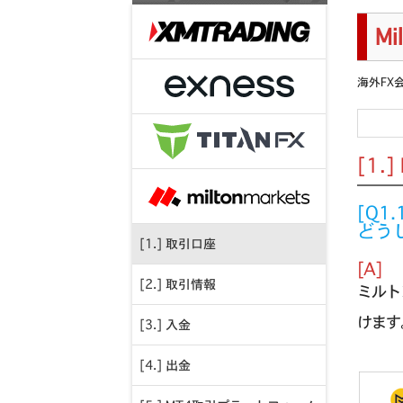
M
海外FX
[1
[Q
どう
[1.] 取引口座
[A]
[2.] 取引情報
ミルト
けます
[3.] 入金
[4.] 出金