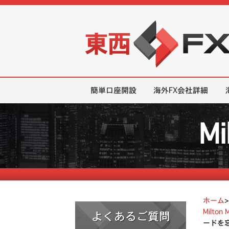
東西FX｜海外FX会社（ブローカー
簡単口座開設
海外FX会社詳細
M
ホーム
Milt
よくあるご質問
ードを