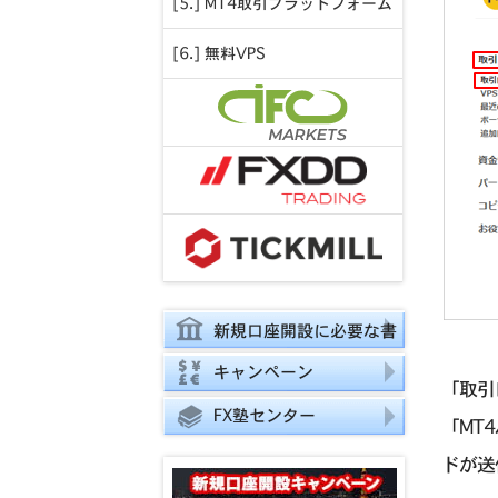
[5.] MT4取引プラットフォーム
[6.] 無料VPS
新規口座開設に必要な書
類
キャンペーン
「取引
FX塾センター
「MT
ドが送