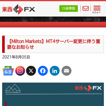
東西FX｜海外FX会社（ブローカー）の無料口座開設サポ
口座開設
海外FXのお知らせ
メニュー
【Milton Markets】MT4サーバー変更に伴う重
要なお知らせ
2021年8月05日
X
Facebook
LinkedIn
Email