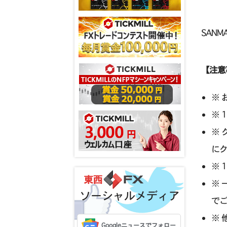
SANM
【注意
※
※ 
※
に
※ 
※
ソーシャルメディア
で
※
Googleニュースでフォロー