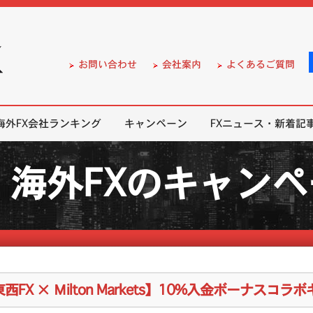
）の無料口座開設サポート
お問い合わせ
会社案内
よくあるご質問
海外FX会社ランキング
キャンペーン
FXニュース・新着記
海外FXのキャン
西FX × Μilton Markets】10%入金ボーナス