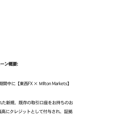
ペーン概要:
【東西FX × ΜIlton Markets】
開設された新規、既存の取引口座をお持ちのお
座残高にクレジットとして付与され、証拠