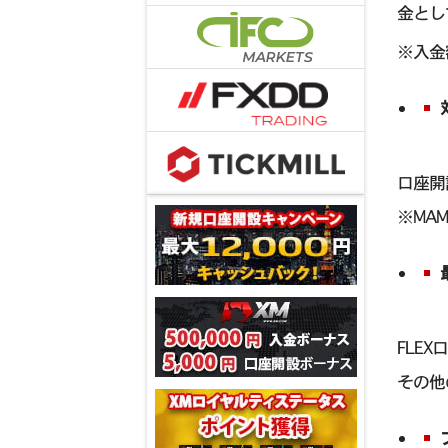
金とし
※入金
口座開
※MA
FLEX
その他