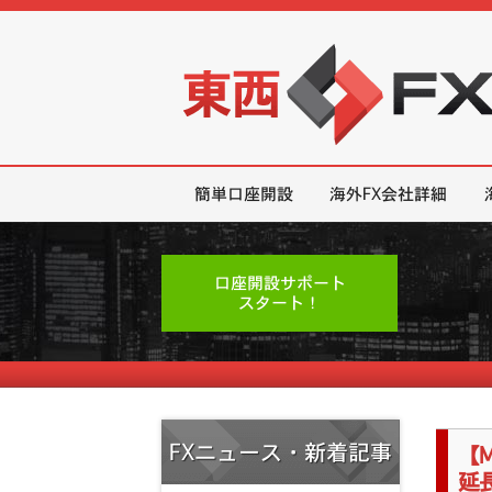
東西FX｜海外FX会社（ブローカー
簡単口座開設
海外FX会社詳細
口座開設サポート
スタート！
FXニュース・新着記事
【M
延