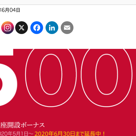
年6月04日
X
Facebook
LinkedIn
Email