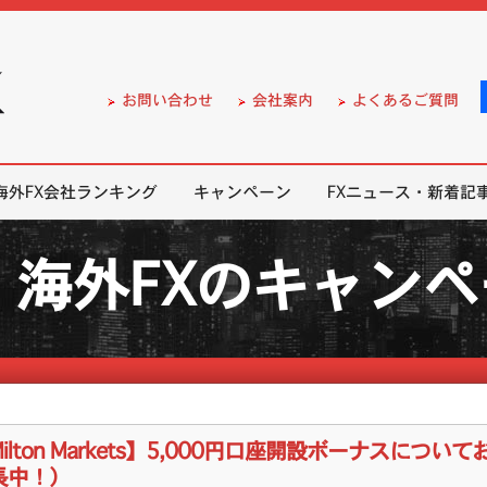
）の無料口座開設サポート
お問い合わせ
会社案内
よくあるご質問
海外FX会社ランキング
キャンペーン
FXニュース・新着記
海外FXのキャン
ilton Markets】5,000円口座開設ボーナスについ
長中！）