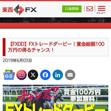
東西FX｜海外FX会社（ブローカー）の無料口座開設サポ
口座開設
海外FXのキャンペーン情報
メニュー
【FXDD】FXトレードダービー｜賞金総額100
万円の得るチャンス！
2019年6月03日
X
Facebook
LinkedIn
Email