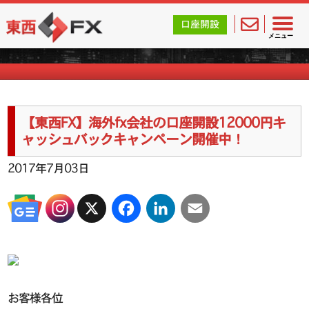
東西FX｜海外FX会社（ブローカー）の無料口座開設サポ
口座開設
海外FXのキャンペーン情報
メニュー
【東西FX】海外fx会社の口座開設12000円キ
ャッシュバックキャンペーン開催中！
2017年7月03日
X
Facebook
LinkedIn
Email
お客様各位